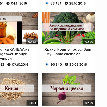
51
04.11.2016
58 757
28.10.2016
02:33
02:26
ичка КАНЕЛА на
Храни, които подсилват
 идеален тонус
имунната система
сутрин
483
07.10.2016
90 340
30.09.2016
03:01
02:39