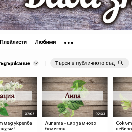
Плейлисти
Любими
съдържание
|
02:03
02:03
т мед укрепва
Липата - цяр за много
Сокът 
низъм!
болести!
неверо