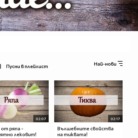
Най-нови
|
Пусни в плейлист
02:07
02:17
от ряпа -
Вълшебните свойства
ятно лековит!
на тиквата!