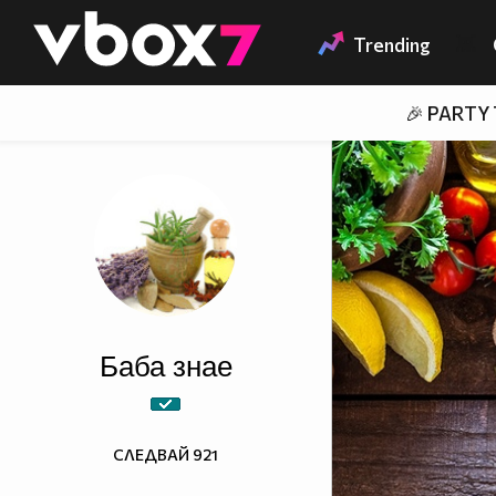
Member of
👾
Trending
🎉 PARTY
Баба знае
СЛЕДВАЙ
921