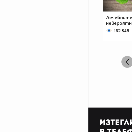
Лечебните
невероятн
162 849