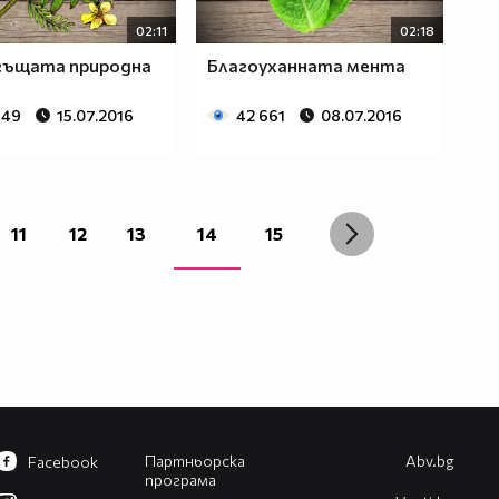
02:11
02:18
гъщата природна
Благоуханната мента
649
15.07.2016
42 661
08.07.2016
11
12
13
14
15
Партньорска
Abv.bg
Facebook
програма