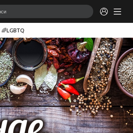
🌈LGBTQ