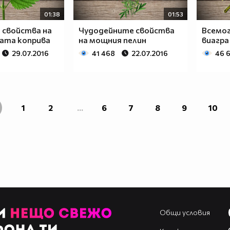
01:38
01:53
 свойства на
Чудодейните свойства
Всемо
ата коприва
на мощния пелин
виагра
29.07.2016
41 468
22.07.2016
46 
1
2
...
6
7
8
9
10
Общи условия