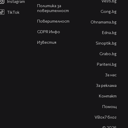
Vesti.bg
Instagram
Политика за
поверителност
Gong.bg
TikTok
Поверителност
Оhnamama.bg
GDPR Инфо
Edna.bg
Известия
Sinoptik.bg
Grabo.bg
Pariteni.bg
За нас
За реклама
Контакт
Помощ
VBox7 блог
© 2026