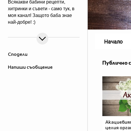
Всякакви бабини рецепти,
хитринки и съвети - само тук, в
моя канал! Защото баба знае
най-добре! :)
Начало
Сподели
Публично 
Напиши съобщение
Акациевия
целия орга