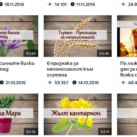
18.11.2016
14 101
11.11.2016
24 8
02:43
02:35
-силните билки
6 признака за
По лъж
опад
непоносимост към
ден за
глутена
всяка 
21.10.2016
59 357
14.10.2016
48 
02:10
02:11