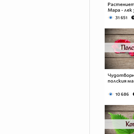
Растениет
Мара - лек
31 651
Чудотворн
полския ма
10 686