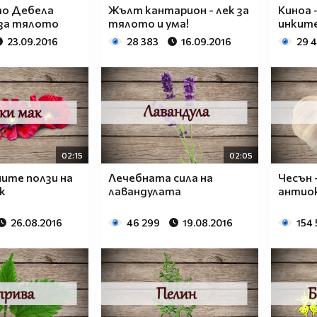
о Дебела
Жълт кантарион - лек за
Киноа 
 за тялото
тялото и ума!
инкит
23.09.2016
28 383
16.09.2016
29 
02:15
02:05
ите ползи на
Лечебната сила на
Чесън 
к
лавандулата
антио
26.08.2016
46 299
19.08.2016
154