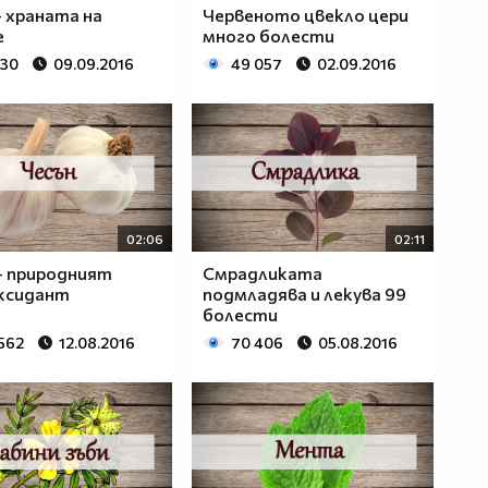
- храната на
Червеното цвекло цери
е
много болести
430
09.09.2016
49 057
02.09.2016
02:06
02:11
- природният
Смрадликата
ксидант
подмладява и лекува 99
болести
 562
12.08.2016
70 406
05.08.2016