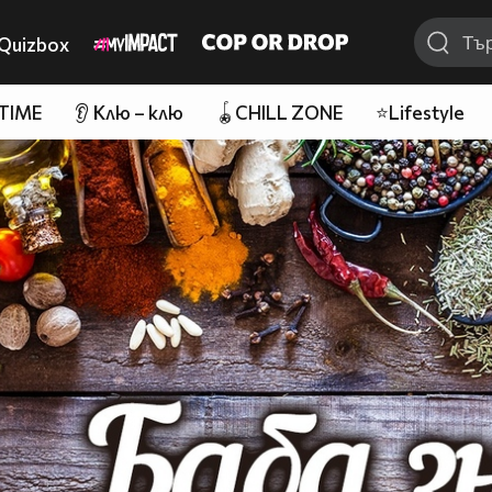
Quizbox
 TIME
👂 Клю – клю
🪀CHILL ZONE
⭐Lifestyle