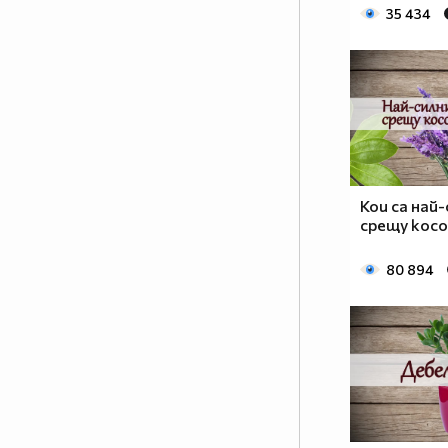
35 434
Кои са най
срещу кос
80 894