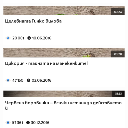
03:24
Целебната Гинко билоба
20 061
10.06.2016
03:28
Цикория - тайната на манекенките!
47 150
03.06.2016
01:33
Червена боровинка – всички истини за действието
й
57 361
30.12.2016