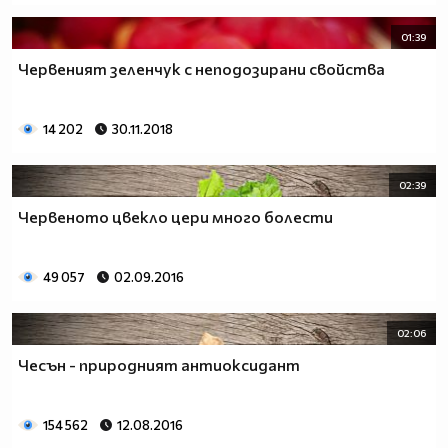
01:39
Червеният зеленчук с неподозирани свойства
14 202
30.11.2018
02:39
Червеното цвекло цери много болести
49 057
02.09.2016
02:06
Чесън - природният антиоксидант
154 562
12.08.2016