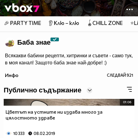
Member of
👾
🎉 PARTY TIME
👂 Клю – клю
🪀CHILL ZONE
⭐Li
Баба знае
Всякакви бабини рецепти, хитринки и съвети - само тук,
в моя канал! Защото баба знае най-добре! :)
Инфо
СЛЕДВАЙ
921
Публично съдържание
01:06
Цветът на устните ни издава много за
цялостното здраве
10 333
08.02.2019