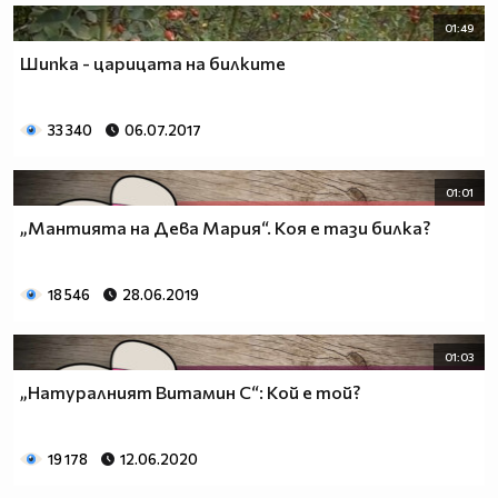
01:49
Шипка - царицата на билките
33 340
06.07.2017
01:01
„Мантията на Дева Мария“. Коя е тази билка?
18 546
28.06.2019
01:03
„Натуралният Витамин С“: Кой е той?
19 178
12.06.2020