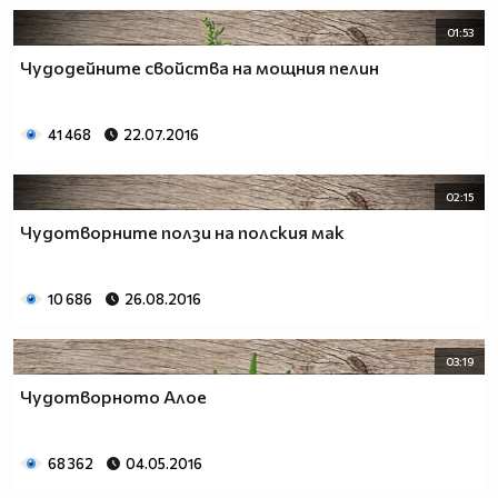
01:53
Чудодейните свойства на мощния пелин
41 468
22.07.2016
02:15
Чудотворните ползи на полския мак
10 686
26.08.2016
03:19
Чудотворното Алое
68 362
04.05.2016