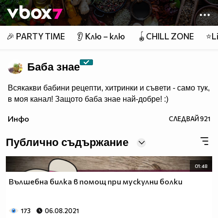
Member of
👾
🎉 PARTY TIME
👂 Клю – клю
🪀CHILL ZONE
⭐Li
Баба знае
Всякакви бабини рецепти, хитринки и съвети - само тук,
в моя канал! Защото баба знае най-добре! :)
Инфо
СЛЕДВАЙ
921
Публично съдържание
01:48
Вълшебна билка в помощ при мускулни болки
173
06.08.2021