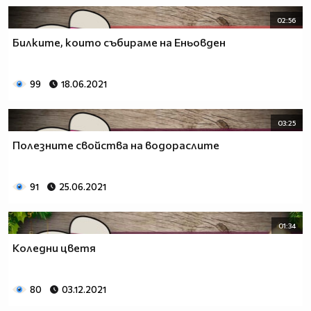
02:56
Билките, които събираме на Еньовден
99
18.06.2021
03:25
Полезните свойства на водораслите
91
25.06.2021
01:34
Коледни цветя
80
03.12.2021