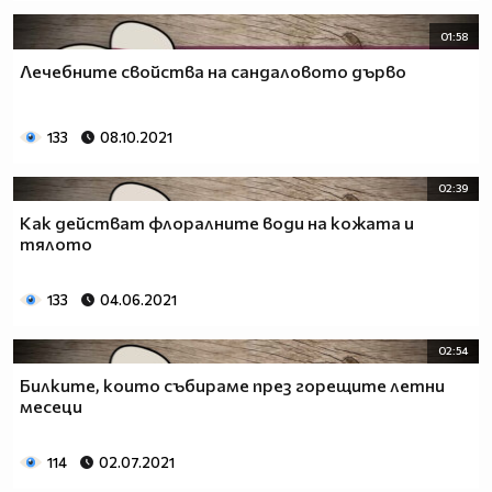
01:58
Лечебните свойства на сандаловото дърво
133
08.10.2021
02:39
Как действат флоралните води на кожата и
тялото
133
04.06.2021
02:54
Билките, които събираме през горещите летни
месеци
114
02.07.2021