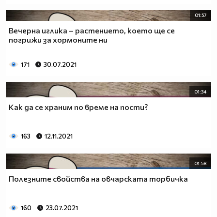
01:57
Вечерна иглика – растението, което ще се
погрижи за хормоните ни
171
30.07.2021
01:34
Как да се храним по време на пости?
163
12.11.2021
01:58
Полезните свойства на овчарската торбичка
160
23.07.2021