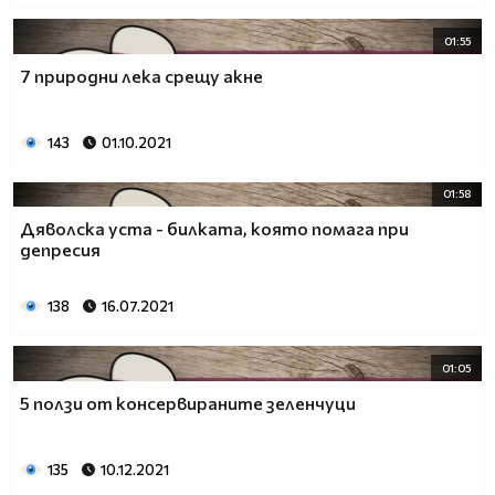
01:55
7 природни лека срещу акне
143
01.10.2021
01:58
Дяволска уста - билката, която помага при
депресия
138
16.07.2021
01:05
5 ползи от консервираните зеленчуци
135
10.12.2021