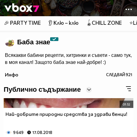
Member of
👾
🎉 PARTY TIME
👂 Клю – клю
🪀CHILL ZONE
⭐Li
Баба знае
Всякакви бабини рецепти, хитринки и съвети - само тук,
в моя канал! Защото баба знае най-добре! :)
Инфо
СЛЕДВАЙ
921
Публично съдържание
01:52
Най-добрите природни средства за здрави венци!
9 649
17.08.2018