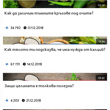
02:01
Как да заличим тъмните кръгове под очите?
34 792
07.12.2018
01:54
Как тялото ти подсказва, че има нужда от калций?
67 731
14.12.2018
01:42
Защо целината е толкова полезна?
4 203
21.12.2018