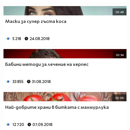
02:48
Маски за супер гъста коса
5 218
24.08.2018
02:34
Бабини методи за лечение на херпес
33 855
31.08.2018
02:06
Най-добрите храни в битката с махмурлука
12 720
07.09.2018