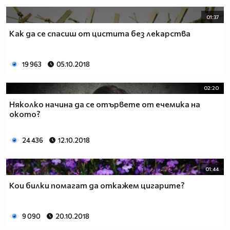
01:37
Как да се спасиш от цистита без лекарства
19 963
05.10.2018
02:20
Няколко начина да се отървете от ечемика на
окото?
24 436
12.10.2018
01:44
Кои билки помагат да откажем цигарите?
9 090
20.10.2018