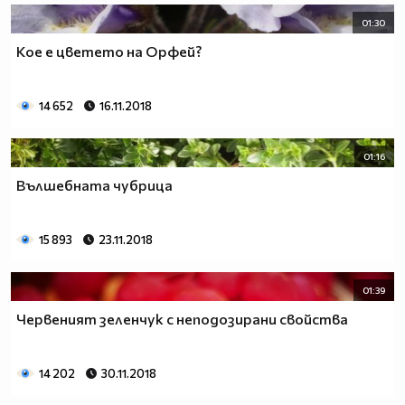
01:30
Кое е цветето на Орфей?
14 652
16.11.2018
01:16
Вълшебната чубрица
15 893
23.11.2018
01:39
Червеният зеленчук с неподозирани свойства
14 202
30.11.2018