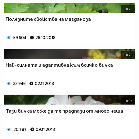
01:23
Полезните свойства на магданоза
59 604
26.10.2018
01:23
Най-силната и адаптивна към всичко билка
33 946
02.11.2018
01:32
Тази билка може да те предпази от много неща
20 787
09.11.2018