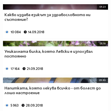
01:23
Какво издава езикът за здравословното ни
състояние?
10 084
14.09.2018
01:16
Уникалната билка, която Левски е използвал
постоянно
17 164
21.09.2018
01:30
Напитката, която лекува всичко - от болест до
лошо настроение
5 963
28.09.2018