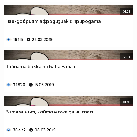
01:23
Най-добрият афродизиак в природата
16 115
22.03.2019
01:15
Тайната билка на Баба Ванга
71 820
15.03.2019
01:10
Витаминът, който може да ни спаси
36 472
08.03.2019