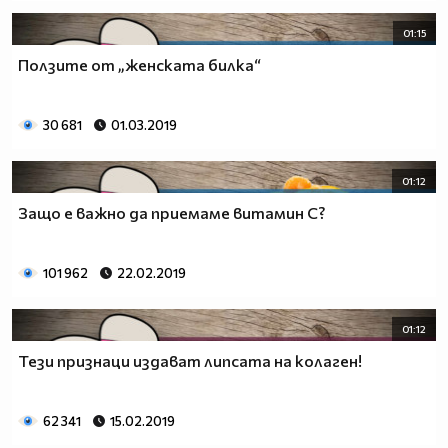
01:15
Ползите от „женската билка“
30 681
01.03.2019
01:12
Защо е важно да приемаме витамин С?
101 962
22.02.2019
01:12
Тези признаци издават липсата на колаген!
62 341
15.02.2019