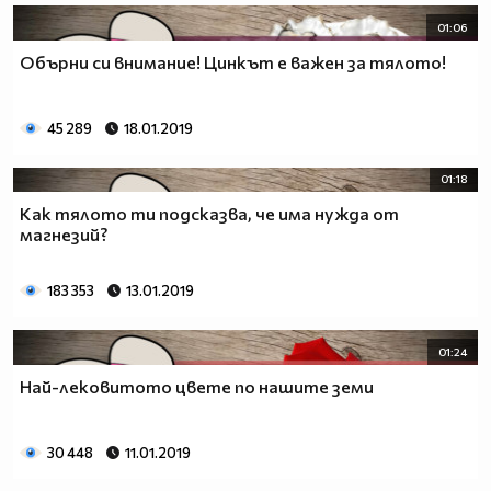
01:06
Обърни си внимание! Цинкът е важен за тялото!
45 289
18.01.2019
01:18
Как тялото ти подсказва, че има нужда от
магнезий?
183 353
13.01.2019
01:24
Най-лековитото цвете по нашите земи
30 448
11.01.2019