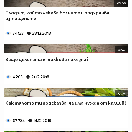
02:06
Плодът, който лекува болните и подхранва
изтощените
34 123
28.12.2018
01:42
Защо целината е толкова полезна?
4 203
21.12.2018
01:54
Как тялото ти подсказва, че има нужда от калций?
67 734
14.12.2018