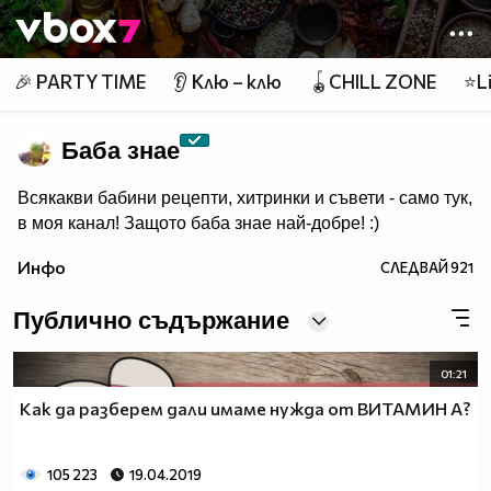
Member of
👾
🎉 PARTY TIME
👂 Клю – клю
🪀CHILL ZONE
⭐Li
Баба знае
Всякакви бабини рецепти, хитринки и съвети - само тук,
в моя канал! Защото баба знае най-добре! :)
Инфо
СЛЕДВАЙ
921
Публично съдържание
01:21
Как да разберем дали имаме нужда от ВИТАМИН А?
105 223
19.04.2019