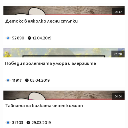
01:47
Детокс в няколко лесни стъпки
52 890
12.04.2019
01:28
Победи пролетната умора и алергиите
11 917
05.04.2019
01:01
Тайната на билката черен кимион
31 703
29.03.2019