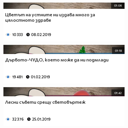
01:06
Цветът на устните ни издава много за
цялостното здраве
10 333
08.02.2019
01:18
Дървото-ЧУДО, което може да ни подмлади
19 481
01.02.2019
01:42
Лесни съвети срещу световъртеж
32 376
25.01.2019