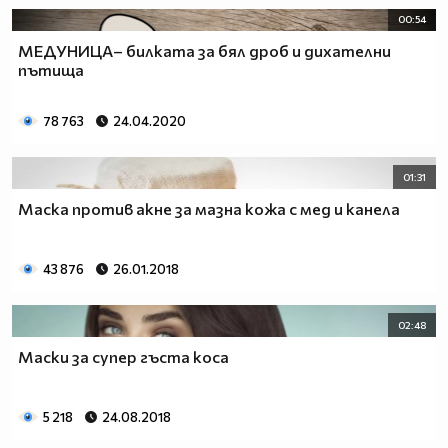
00:54
МЕДУНИЦА– билката за бял дроб и дихателни
пътища
78 763
24.04.2020
01:31
Маска против акне за мазна кожа с мед и канела
43 876
26.01.2018
02:48
Маски за супер гъста коса
5 218
24.08.2018