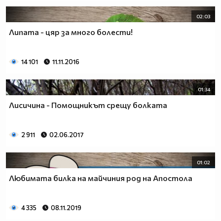
02:03
Липата - цяр за много болести!
14 101
11.11.2016
01:34
Лисичина - Помощникът срещу болката
2 911
02.06.2017
01:02
Любимата билка на майчиния род на Апостола
4 335
08.11.2019