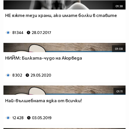
01:38
НЕ яжте тези храни, ако имате болки в ставите
81 344
28.07.2017
01:08
НИЙМ: Билката-чудо на Аюрведа
8 302
29.05.2020
01:11
Най-вълшебната ядка от всички!
12 428
03.05.2019