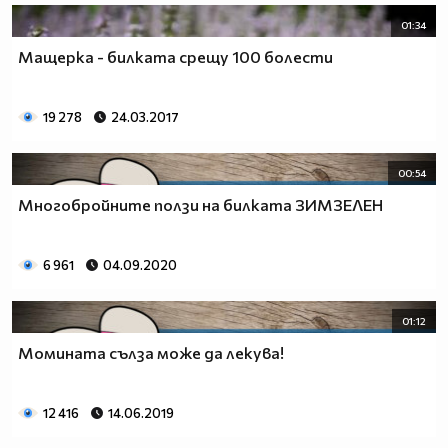
01:34
Мащерка - билката срещу 100 болести
19 278
24.03.2017
00:54
Многобройните ползи на билката ЗИМЗЕЛЕН
6 961
04.09.2020
01:12
Момината сълза може да лекува!
12 416
14.06.2019