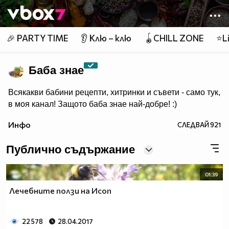
Member of
👾
🎉 PARTY TIME
👂 Клю – клю
🪀CHILL ZONE
⭐Li
Баба знае
Всякакви бабини рецепти, хитринки и съвети - само тук,
в моя канал! Защото баба знае най-добре! :)
Инфо
СЛЕДВАЙ
921
Публично съдържание
01:39
Лечебните ползи на Исоп
22 578
28.04.2017