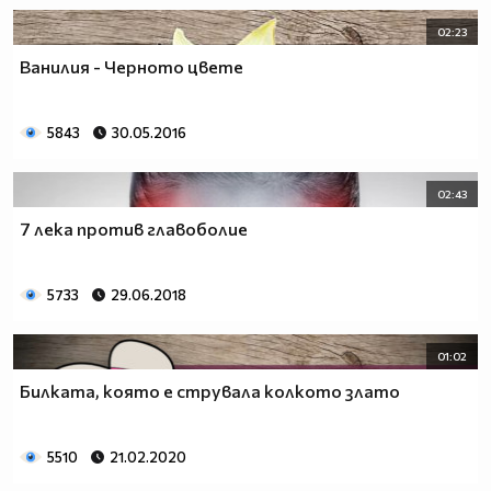
02:23
Ванилия - Черното цвете
5843
30.05.2016
02:43
7 лека против главоболие
5733
29.06.2018
01:02
Билката, която е струвала колкото злато
5510
21.02.2020