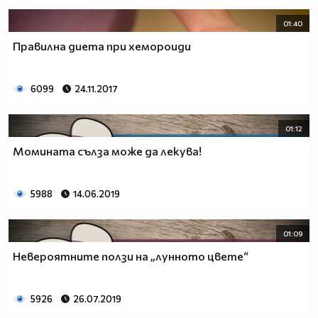
01:40
Правилна диета при хемороиди
6099
24.11.2017
01:12
Момината сълза може да лекува!
5988
14.06.2019
01:09
Невероятните ползи на „лунното цвете“
5926
26.07.2019