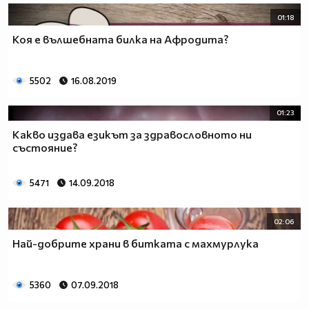
01:18
Коя е вълшебната билка на Афродита?
5502
16.08.2019
01:23
Какво издава езикът за здравословното ни
състояние?
5471
14.09.2018
02:06
Най-добрите храни в битката с махмурлука
5360
07.09.2018