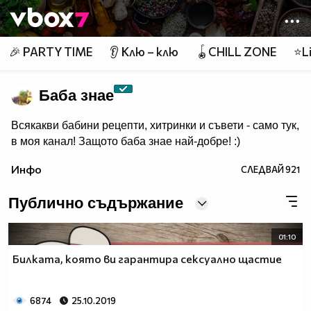
Member of
👾
🎉 PARTY TIME
👂 Клю – клю
🪀CHILL ZONE
⭐Li
Баба знае
Всякакви бабини рецепти, хитринки и съвети - само тук,
в моя канал! Защото баба знае най-добре! :)
Инфо
СЛЕДВАЙ
921
Публично съдържание
01:10
Билката, която ви гарантира сексуално щастие
6874
25.10.2019