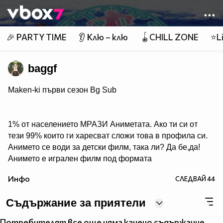
Member of
👾
🎉 PARTY TIME
👂 Клю – клю
🪀CHILL ZONE
⭐Li
baggf
Maken-ki първи сезон Bg Sub
1% от населението МРАЗИ Аниметата. Ако ти си от
тези 99% които ги харесват сложи това в профила си.
Анимето се води за детски филм, така ли? Да бе,да!
Анимето е игрален филм под формата
на сериал, включващ драма, фантастика, комедия,
Инфо
СЛЕДВАЙ
44
романтика. Единствената разлика между игралните
сериали и анимето е, че анимето е нарисувано... Ако
Съдържание за приятели
подкрепяш тази теза, може да копнеш това в
профилчето си.
Потребителят все още няма качено съдържание.