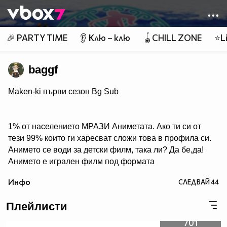
Member of
👾
🎉 PARTY TIME
👂 Клю – клю
🪀CHILL ZONE
⭐Li
baggf
Maken-ki първи сезон Bg Sub
1% от населението МРАЗИ Аниметата. Ако ти си от
тези 99% които ги харесват сложи това в профила си.
Анимето се води за детски филм, така ли? Да бе,да!
Анимето е игрален филм под формата
на сериал, включващ драма, фантастика, комедия,
Инфо
СЛЕДВАЙ
44
романтика. Единствената разлика между игралните
сериали и анимето е, че анимето е нарисувано... Ако
Плейлисти
подкрепяш тази теза, може да копнеш това в
профилчето си.
701