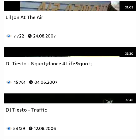
01:08
Lil Jon At The Air
7 722
24.08.2007
03:30
Dj Tiesto - &quot;dance 4 Life&quot;
45 761
04.06.2007
02:48
DJ Tiesto - Traffic
54 139
12.08.2006