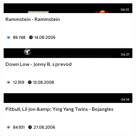
ИЛИ НЕ ЗНАЕТЕ МОЖЕТЕ ДА МЕ ПИТАТЕ МЕН
РАЗБИРА СЕ АКО ЗНАМ КАКЪВ Е ВЪПРОСА И ДАЛИ
04:02
ЩЕ МОГА ДА МУ ОТГОВОРЯ ПИТАЙТЕ.
Rammstein - Rammstein
╔══╗
86 748
14.08.2006
║╔╗║
║╚╝╠══╦╦══╦═╗=====
04:07
║╔╗║╔╗║║║║║╩╣ФЕН!!!
Down Low - Jonny B. s prevod
╚╝╚╩╝╚╩╩╩╩╩═╝=====
12 359
13.08.2008
04:34
Pitbull, Lil Jon &amp; Ying Yang Twins - Bojangles
84 931
27.08.2006