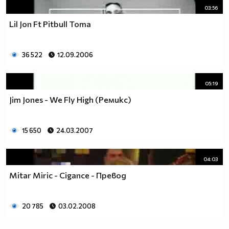
03:56
Lil Jon Ft Pitbull Toma
36 522
12.09.2006
05:19
Jim Jones - We Fly High (Ремикс)
15 650
24.03.2007
04:03
Mitar Miric - Cigance - Превод
20 785
03.02.2008