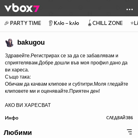
Member of
👾
🎉 PARTY TIME
👂 Клю – клю
🪀CHILL ZONE
⭐Li
bakugou
Здравейте.Регистрирах се за да се забавлявам и
сприятелявам.Добре дошли във моя профил дано да
ви хареса.
Също така:
Обичам да качвам клипове и субтитри.Моля гледайте
клиповете ми и оценявайте.Приятен ден!
АКО ВИ ХАРЕСВАТ
КЛИПОВЕТЕ КОЙТО КАЧВАМ АБОНИРАЙТЕ СЕ ЗА
Инфо
СЛЕДВАЙ
386
МЕН.
Любими
АКО ИМА НЕЩО КОЕТО НЕ РАЗБИРАТЕ В САЙТА