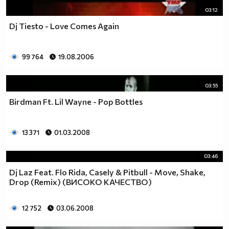
03:12
Dj Tiesto - Love Comes Again
99 764
19.08.2006
03:55
Birdman Ft. Lil Wayne - Pop Bottles
13 371
01.03.2008
03:46
Dj Laz Feat. Flo Rida, Casely & Pitbull - Move, Shake,
Drop (Remix) (ВИСОКО КАЧЕСТВО)
12 752
03.06.2008