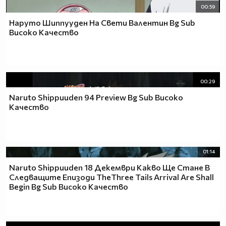
00:59
Наруто Шиппууден На Свети Валентин Bg Sub
Високо Качество
00:29
Naruto Shippuuden 94 Preview Bg Sub Високо
Качество
01:14
Naruto Shippuuden 18 Декември Какво Ще Стане В
Следващите Епизоди TheThree Tails Arrival Are Shall
Begin Bg Sub Високо Качество