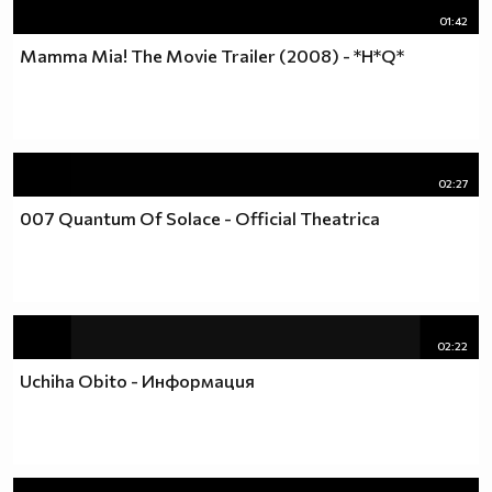
01:42
Mamma Mia! The Movie Trailer (2008) - *H*Q*
02:27
007 Quantum Of Solace - Official Theatrica
02:22
Uchiha Obito - Информация