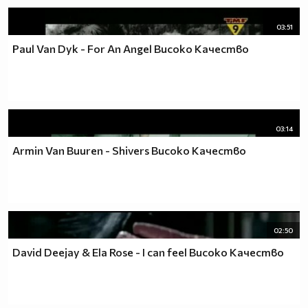
ИЛИ НЕ ЗНАЕТЕ МОЖЕТЕ ДА МЕ ПИТАТЕ МЕН
РАЗБИРА СЕ АКО ЗНАМ КАКЪВ Е ВЪПРОСА И ДАЛИ
03:51
ЩЕ МОГА ДА МУ ОТГОВОРЯ ПИТАЙТЕ.
Paul Van Dyk - For An Angel Високо Качество
╔══╗
║╔╗║
║╚╝╠══╦╦══╦═╗=====
03:14
║╔╗║╔╗║║║║║╩╣ФЕН!!!
╚╝╚╩╝╚╩╩╩╩╩═╝=====
Armin Van Buuren - Shivers Високо Качество
02:50
David Deejay & Ela Rose - I can feel Високо Качество