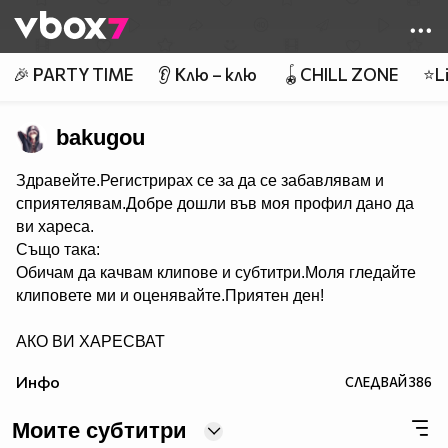
Member of
👾
🎉 PARTY TIME
👂 Клю – клю
🪀CHILL ZONE
⭐Li
bakugou
Здравейте.Регистрирах се за да се забавлявам и
сприятелявам.Добре дошли във моя профил дано да
ви хареса.
Също така:
Обичам да качвам клипове и субтитри.Моля гледайте
клиповете ми и оценявайте.Приятен ден!
АКО ВИ ХАРЕСВАТ
КЛИПОВЕТЕ КОЙТО КАЧВАМ АБОНИРАЙТЕ СЕ ЗА
Инфо
СЛЕДВАЙ
386
МЕН.
Моите субтитри
АКО ИМА НЕЩО КОЕТО НЕ РАЗБИРАТЕ В САЙТА