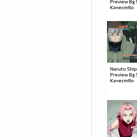
Preview Bg
Качество
╔══╗
║╔╗║
║╚╝╠══╦╦══╦═╗=====
║╔╗║╔╗║║║║║╩╣ФЕН!!!
╚╝╚╩╝╚╩╩╩╩╩═╝=====
Naruto Shi
Preview Bg
Качество