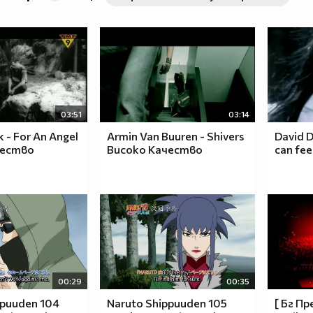
03:51
03:14
k - For An Angel
Armin Van Buuren - Shivers
David D
чество
Високо Качество
can fe
00:29
00:35
ppuuden 104
Naruto Shippuuden 105
[ Бг Пр