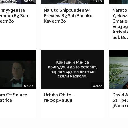
00:59
00:29
ппууден На
Naruto Shippuuden 94
Naruto
ентин Bg Sub
Preview Bg Sub Високо
Декем
чество
Качество
Стане
Епизод
Arrival
Sub Ви
02:27
02:22
m Of Solace -
Uchiha Obito -
David A
atrica
Информация
Бг Пре
(висок