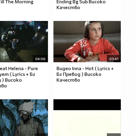
Till The Morning
Ending Bg Sub Високо
Качество
04:06
03:41
eat Helena - Pure
Видео Inna - Hot ( Lyrics +
ет ( Lyrics + Бг
Бг Превод ) Високо
 ) Високо
Качество
тво