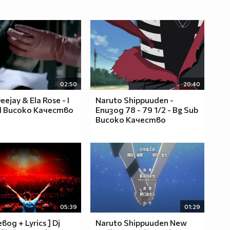
02:50
20:40
eejay & Ela Rose - I
Naruto Shippuuden -
el Високо Качество
Епизод 78 - 79 1/2 - Bg Sub
Високо Качество
05:39
01:29
евод + Lyrics ] Dj
Naruto Shippuuden New