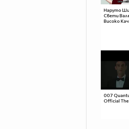
Наруто Ши
Свети Вал
Високо Ка
007 Quantu
Official The