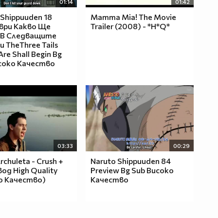
01:14
01:42
 Shippuuden 18
Mamma Mia! The Movie
ври Какво Ще
Trailer (2008) - *H*Q*
 В Следващите
и TheThree Tails
 Are Shall Begin Bg
соко Качество
03:33
00:29
rchuleta - Crush +
Naruto Shippuuden 84
вод High Quality
Preview Bg Sub Високо
о Качество)
Качество