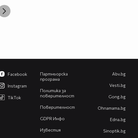
Партньорска
Abv.bg
Facebook
програма
Vesti.bg
Instagram
Политика за
поверителност
Gong.bg
TikTok
Поверителност
Оhnamama.bg
GDPR Инфо
Edna.bg
Известия
Sinoptik.bg