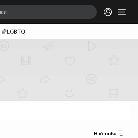
🌈LGBTQ
Най-нови