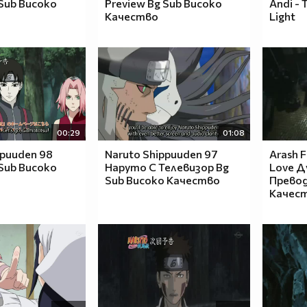
 Sub Високо
Preview Bg Sub Високо
Andi - 
Качество
Light
00:29
01:08
ppuuden 98
Naruto Shippuuden 97
Arash F
 Sub Високо
Наруто С Телевизор Bg
Love Ду
Sub Високо Качество
Превод
Качес