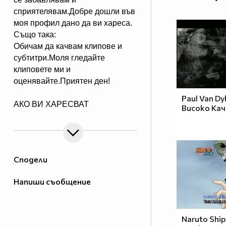
сприятелявам.Добре дошли във
моя профил дано да ви хареса.
Също така:
Обичам да качвам клипове и
субтитри.Моля гледайте
клиповете ми и
оценявайте.Приятен ден!
Paul Van Dy
АКО ВИ ХАРЕСВАТ
Високо Ка
КЛИПОВЕТЕ КОЙТО КАЧВАМ
АБОНИРАЙТЕ СЕ ЗА МЕН.
АКО ИМА НЕЩО КОЕТО НЕ
Сподели
РАЗБИРАТЕ В САЙТА ИЛИ НЕ
ЗНАЕТЕ МОЖЕТЕ ДА МЕ
Напиши съобщение
ПИТАТЕ МЕН РАЗБИРА СЕ
АКО ЗНАМ КАКЪВ Е ВЪПРОСА
И ДАЛИ ЩЕ МОГА ДА МУ
Naruto Shi
ОТГОВОРЯ ПИТАЙТЕ.