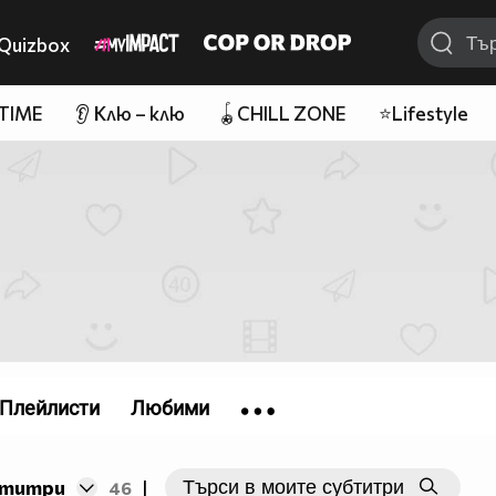
Quizbox
 TIME
👂 Клю – клю
🪀CHILL ZONE
⭐Lifestyle
Плейлисти
Любими
бтитри
46
|