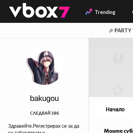
Member of
👾
Trending
🎉 PARTY
bakugou
Начало
СЛЕДВАЙ
386
Здравейте.Регистрирах се за да
Моите су
се забавлявам и