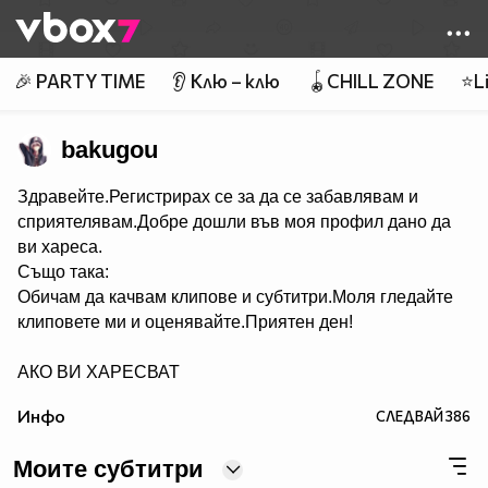
Member of
👾
🎉 PARTY TIME
👂 Клю – клю
🪀CHILL ZONE
⭐Li
bakugou
Здравейте.Регистрирах се за да се забавлявам и
сприятелявам.Добре дошли във моя профил дано да
ви хареса.
Също така:
Обичам да качвам клипове и субтитри.Моля гледайте
клиповете ми и оценявайте.Приятен ден!
АКО ВИ ХАРЕСВАТ
КЛИПОВЕТЕ КОЙТО КАЧВАМ АБОНИРАЙТЕ СЕ ЗА
Инфо
СЛЕДВАЙ
386
МЕН.
Моите субтитри
АКО ИМА НЕЩО КОЕТО НЕ РАЗБИРАТЕ В САЙТА