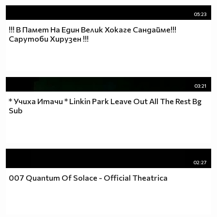
ИЛИ НЕ ЗНАЕТЕ МОЖЕТЕ ДА МЕ ПИТАТЕ МЕН
РАЗБИРА СЕ АКО ЗНАМ КАКЪВ Е ВЪПРОСА И ДАЛИ
05:23
ЩЕ МОГА ДА МУ ОТГОВОРЯ ПИТАЙТЕ.
!!! В Памет На Един Велик Хокаге Сандайме!!!
Сарутоби Хирузен !!!
╔══╗
║╔╗║
║╚╝╠══╦╦══╦═╗=====
03:21
║╔╗║╔╗║║║║║╩╣ФЕН!!!
* Учиха Итачи * Linkin Park Leave Out All The Rest Bg
╚╝╚╩╝╚╩╩╩╩╩═╝=====
Sub
02:27
007 Quantum Of Solace - Official Theatrica