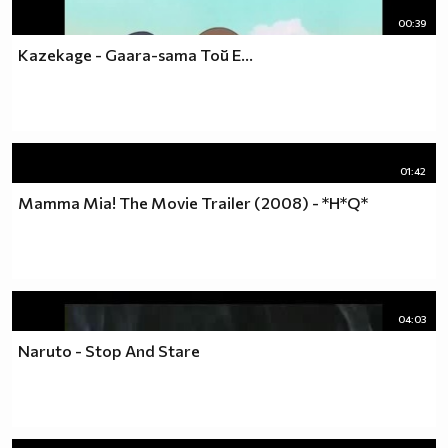
00:39
Kazekage - Gaara-sama Той Е...
01:42
Mamma Mia! The Movie Trailer (2008) - *H*Q*
04:03
Naruto - Stop And Stare