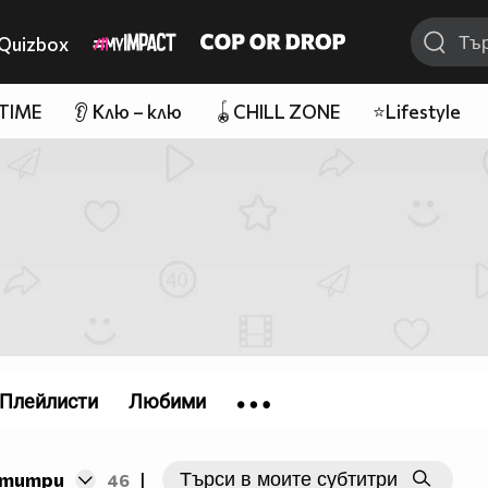
Quizbox
 TIME
👂 Клю – клю
🪀CHILL ZONE
⭐Lifestyle
Плейлисти
Любими
бтитри
46
|