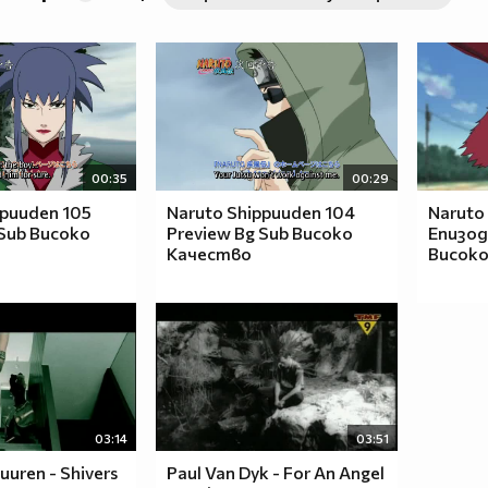
00:35
00:29
ppuuden 105
Naruto Shippuuden 104
Naruto
 Sub Високо
Preview Bg Sub Високо
Епизод 
Качество
Високо
03:14
03:51
uuren - Shivers
Paul Van Dyk - For An Angel