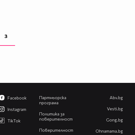
3
Партньорска
Abv.bg
Facebook
програма
Vesti.bg
Instagram
Политика за
поверителност
Gong.bg
TikTok
Поверителност
Оhnamama.bg