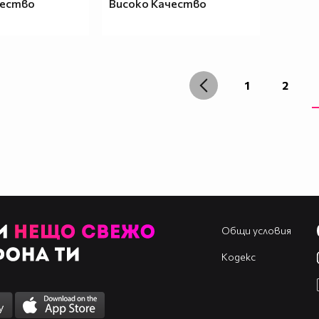
чество
Високо Качество
1
2
Общи условия
Кодекс