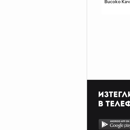
Високо Ка
╔══╗
║╔╗║
║╚╝╠══╦╦══╦═╗=====
║╔╗║╔╗║║║║║╩╣ФЕН!!!
╚╝╚╩╝╚╩╩╩╩╩═╝=====