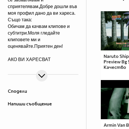
сприятелявам.Добре дошли във
моя профил дано да ви хареса.
Също така:
Обичам да качвам клипове и
субтитри.Моля гледайте
клиповете ми и
оценявайте.Приятен ден!
Naruto Shi
АКО ВИ ХАРЕСВАТ
Preview Bg
КЛИПОВЕТЕ КОЙТО КАЧВАМ
Качество
АБОНИРАЙТЕ СЕ ЗА МЕН.
АКО ИМА НЕЩО КОЕТО НЕ
Сподели
РАЗБИРАТЕ В САЙТА ИЛИ НЕ
ЗНАЕТЕ МОЖЕТЕ ДА МЕ
Напиши съобщение
ПИТАТЕ МЕН РАЗБИРА СЕ
АКО ЗНАМ КАКЪВ Е ВЪПРОСА
И ДАЛИ ЩЕ МОГА ДА МУ
Armin Van B
ОТГОВОРЯ ПИТАЙТЕ.