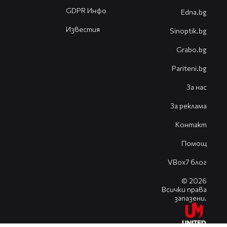
GDPR Инфо
Edna.bg
Известия
Sinoptik.bg
Grabo.bg
Pariteni.bg
За нас
За реклама
Контакт
Помощ
VBox7 блог
© 2026
Всички права
запазени.