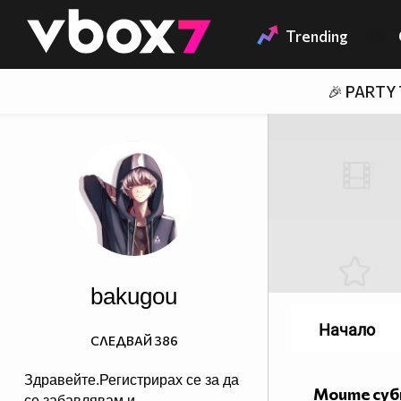
Member of
👾
Trending
🎉 PARTY
bakugou
Начало
СЛЕДВАЙ
386
Здравейте.Регистрирах се за да
Моите су
се забавлявам и