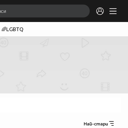
🌈LGBTQ
Най-стари