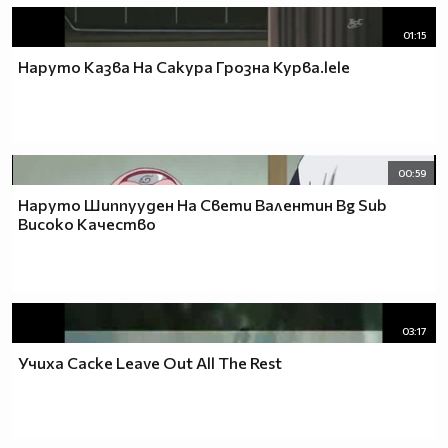
01:15
Наруто Казва На Сакура Грозна Курва.lele
00:59
Наруто Шиппууден На Свети Валентин Bg Sub
Високо Качество
03:17
Учиха Саске Leave Out All The Rest