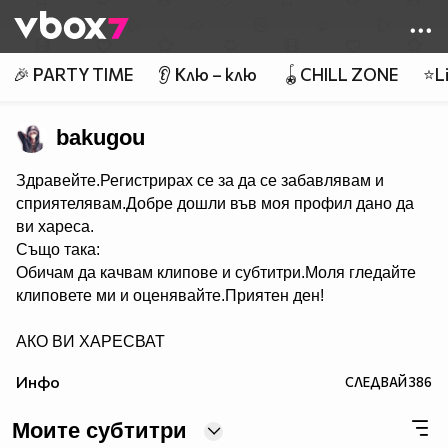
Member of
👾
🎉 PARTY TIME
👂 Клю – клю
🪀CHILL ZONE
⭐Li
bakugou
Здравейте.Регистрирах се за да се забавлявам и
сприятелявам.Добре дошли във моя профил дано да
ви хареса.
Също така:
Обичам да качвам клипове и субтитри.Моля гледайте
клиповете ми и оценявайте.Приятен ден!
АКО ВИ ХАРЕСВАТ
КЛИПОВЕТЕ КОЙТО КАЧВАМ АБОНИРАЙТЕ СЕ ЗА
Инфо
СЛЕДВАЙ
386
МЕН.
Моите субтитри
АКО ИМА НЕЩО КОЕТО НЕ РАЗБИРАТЕ В САЙТА