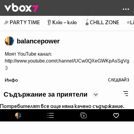
Member of
👾
🎉 PARTY TIME
👂 Клю – клю
🪀CHILL ZONE
⭐Li
balancepower
Моят YouTube канал:
http://www.youtube.com/channel/UCw0QXeGWKpAsSgVgym
:)
Инфо
СЛЕДВАЙ
3
Съдържание за приятели
Потребителят все още няма качено съдържание.