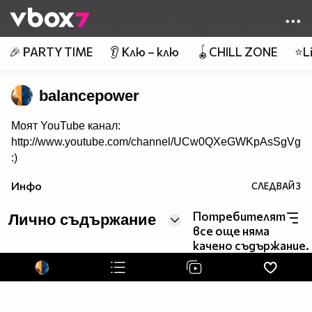
Member of
👾
🎉 PARTY TIME
👂 Клю – клю
🪀CHILL ZONE
⭐Li
balancepower
Моят YouTube канал:
http://www.youtube.com/channel/UCw0QXeGWKpAsSgVgym
:)
Инфо
СЛЕДВАЙ
3
Потребителят
Лично съдържание
все още няма
качено съдържание.