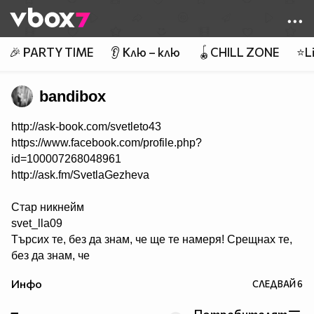
Member of
👾
🎉 PARTY TIME
👂 Клю – клю
🪀CHILL ZONE
⭐Li
bandibox
http://ask-book.com/svetleto43
https://www.facebook.com/profile.php?
id=100007268048961
http://ask.fm/SvetlaGezheva
Стар никнейм
svet_lla09
Търсих те, без да знам, че ще те намеря! Срещнах те,
без да знам, че
ще се влюбя! Намерих те, без да знам какво чувствам!
Инфо
СЛЕДВАЙ
6
Влюбих се, без да знам, че така ще боли! Промених се,
без да знам, че ще е заради теб! Обикнах те, без да