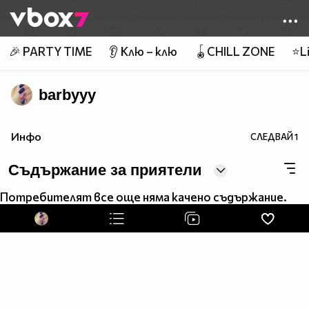
Member of
👾
🎉 PARTY TIME
👂 Клю – клю
🪀CHILL ZONE
⭐Li
barbyyy
Инфо
СЛЕДВАЙ
1
Съдържание за приятели
Потребителят все още няма качено съдържание.