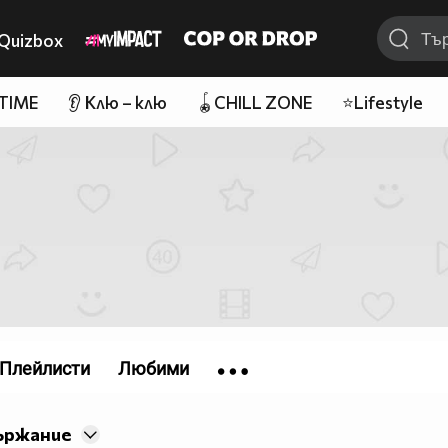
Quizbox
 TIME
👂 Клю – клю
🪀CHILL ZONE
⭐Lifestyle
Плейлисти
Любими
ържание