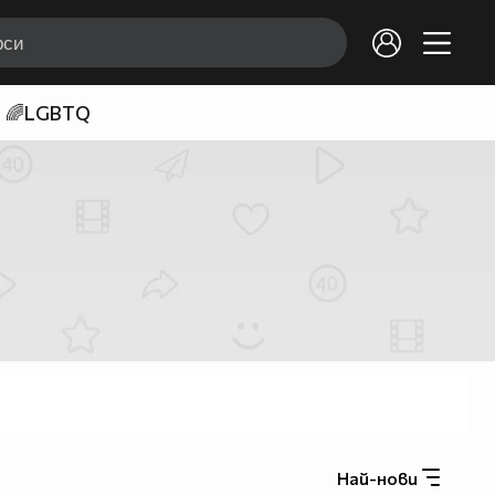
🌈LGBTQ
Най-нови