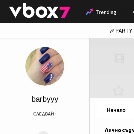
Member of
👾
Trending
🎉 PARTY
barbyyy
Начало
СЛЕДВАЙ
1
Лично съд