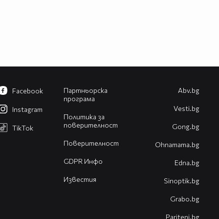
Партньорска
Abv.bg
Facebook
програма
Vesti.bg
Instagram
Политика за
поверителност
Gong.bg
TikTok
Поверителност
Оhnamama.bg
GDPR Инфо
Edna.bg
Известия
Sinoptik.bg
Grabo.bg
Pariteni.bg