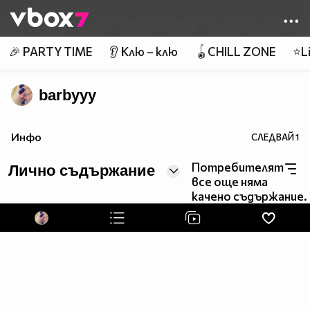
Member of
👾
🎉 PARTY TIME
👂 Клю – клю
🪀CHILL ZONE
⭐Li
barbyyy
Инфо
СЛЕДВАЙ
1
Потребителят
Лично съдържание
все още няма
качено съдържание.