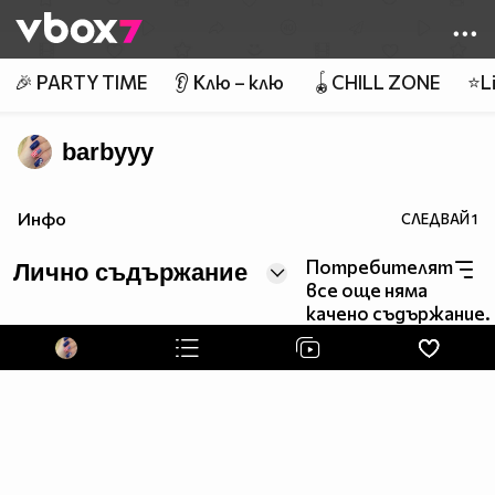
Member of
👾
🎉 PARTY TIME
👂 Клю – клю
🪀CHILL ZONE
⭐Li
barbyyy
Инфо
СЛЕДВАЙ
1
Потребителят
Лично съдържание
все още няма
качено съдържание.