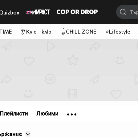
Quizbox
 TIME
👂 Клю – клю
🪀CHILL ZONE
⭐Lifestyle
Плейлисти
Любими
ържание