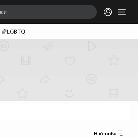
🌈LGBTQ
Най-нови