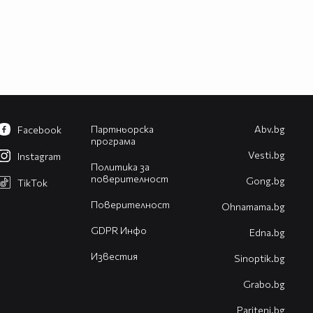
Партньорска
Abv.bg
Facebook
програма
Vesti.bg
Instagram
Политика за
поверителност
Gong.bg
TikTok
Поверителност
Оhnamama.bg
GDPR Инфо
Edna.bg
Известия
Sinoptik.bg
Grabo.bg
Pariteni.bg