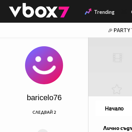
Member of
👾
Trending
🎉 PARTY
baricelo76
Начало
СЛЕДВАЙ
2
Лично съд