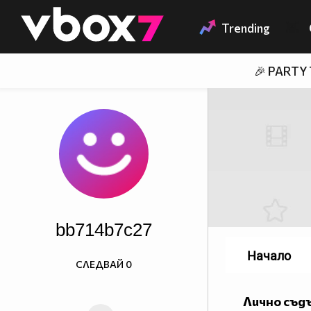
Member of
👾
Trending
🎉 PARTY
bb714b7c27
Начало
СЛЕДВАЙ
0
Лично съд