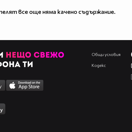
елят все още няма качено съдържание.
Общи условия
Кодекс