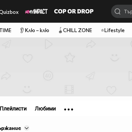
Quizbox
 TIME
👂 Клю – клю
🪀CHILL ZONE
⭐Lifestyle
Плейлисти
Любими
ържание