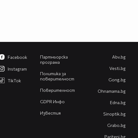
Партньорска
Abv.bg
Facebook
програма
Vesti.bg
Instagram
Политика за
поверителност
Gong.bg
TikTok
Поверителност
Оhnamama.bg
GDPR Инфо
Edna.bg
Известия
Sinoptik.bg
Grabo.bg
Pariteni.bg