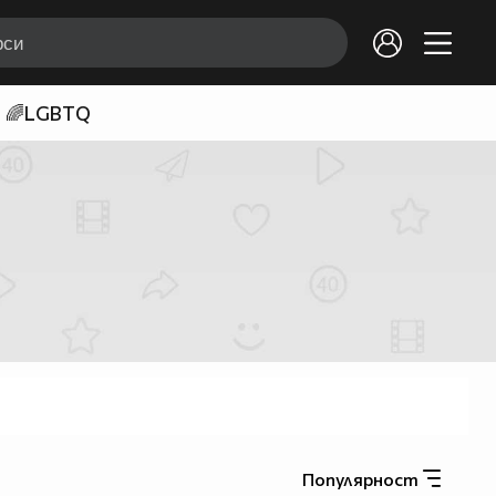
🌈LGBTQ
Популярност