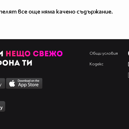
елят все още няма качено съдържание.
Общи условия
Кодекс