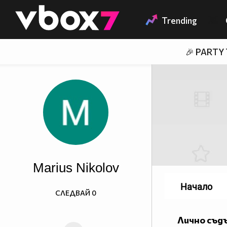
Member of
👾
Trending
🎉 PARTY
Marius Nikolov
Начало
СЛЕДВАЙ
0
Лично съд