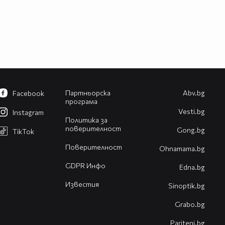
Партньорска
Abv.bg
Facebook
програма
Vesti.bg
Instagram
Политика за
поверителност
Gong.bg
TikTok
Поверителност
Оhnamama.bg
GDPR Инфо
Edna.bg
Известия
Sinoptik.bg
Grabo.bg
Pariteni.bg