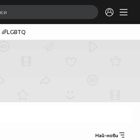
🌈LGBTQ
Най-нови