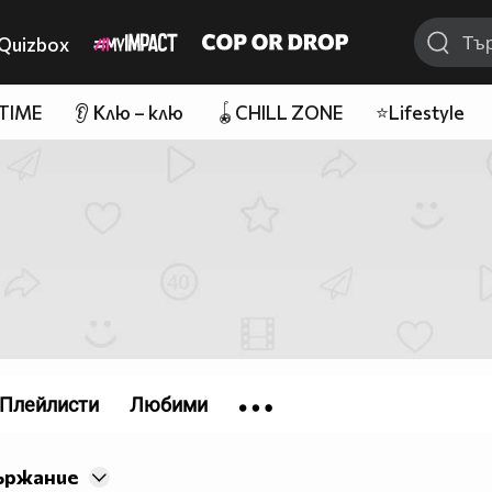
Quizbox
 TIME
👂 Клю – клю
🪀CHILL ZONE
⭐Lifestyle
Плейлисти
Любими
ържание