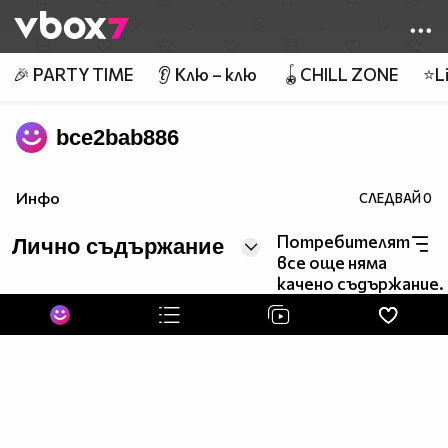
Member of
👾
🎉 PARTY TIME
👂 Клю – клю
🪀CHILL ZONE
⭐Li
bce2bab886
Инфо
СЛЕДВАЙ
0
Потребителят
Лично съдържание
все още няма
качено съдържание.