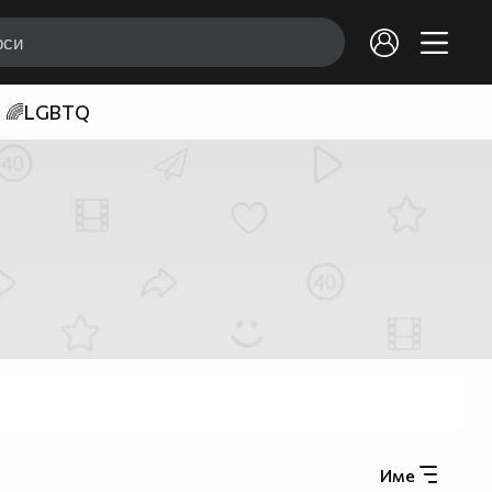
🌈LGBTQ
Име