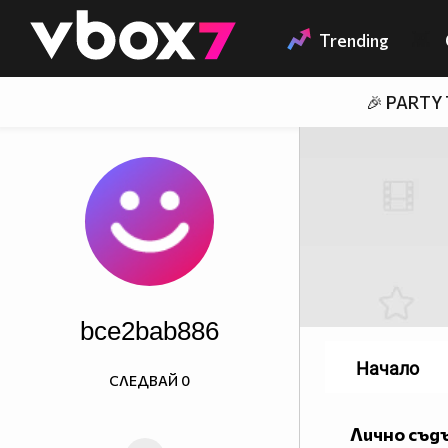
Member of
👾
Trending
🎉 PARTY
bce2bab886
Начало
СЛЕДВАЙ
0
Лично съд