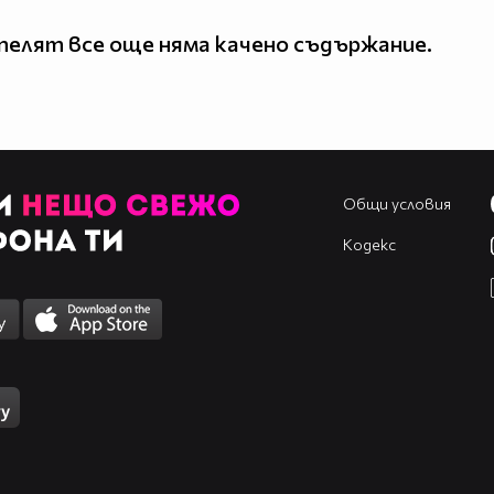
елят все още няма качено съдържание.
Общи условия
Кодекс