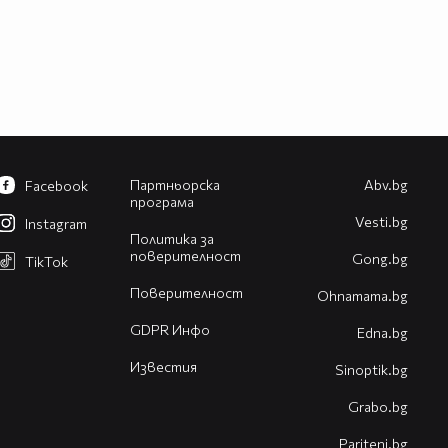
Партньорска
Abv.bg
Facebook
програма
Vesti.bg
Instagram
Политика за
поверителност
Gong.bg
TikTok
Поверителност
Оhnamama.bg
GDPR Инфо
Edna.bg
Известия
Sinoptik.bg
Grabo.bg
Pariteni.bg