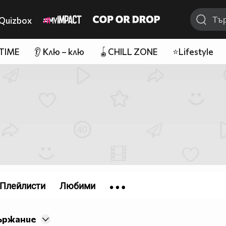
Quizbox
 TIME
👂 Клю – клю
🪀CHILL ZONE
⭐Lifestyle
Плейлисти
Любими
ържание