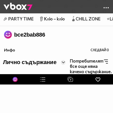
Member of
👾
🎉 PARTY TIME
👂 Клю – клю
🪀CHILL ZONE
⭐Li
bce2bab886
Инфо
СЛЕДВАЙ
0
Потребителят
Лично съдържание
все още няма
качено съдържание.