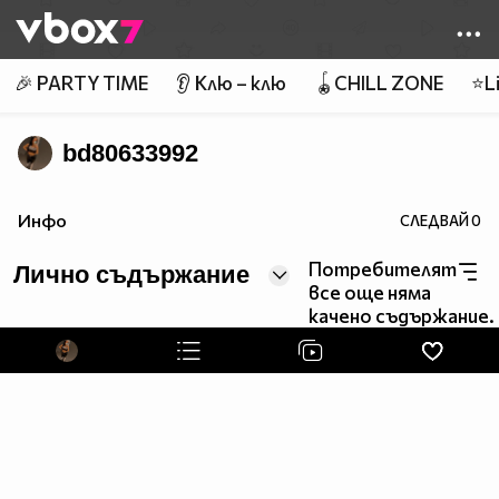
Member of
👾
🎉 PARTY TIME
👂 Клю – клю
🪀CHILL ZONE
⭐Li
bd80633992
Инфо
СЛЕДВАЙ
0
Потребителят
Лично съдържание
все още няма
качено съдържание.