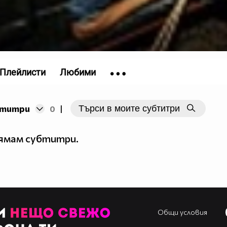
Плейлисти
Любими
бтитри
0
|
нямам субтитри.
Общи условия