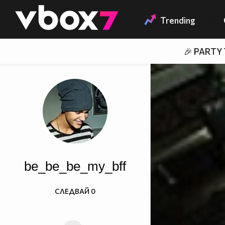
Member of
👾
Trending
🎉 PARTY
be_be_be_my_bff
СЛЕДВАЙ
0