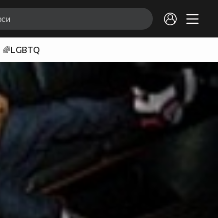
🌈LGBTQ