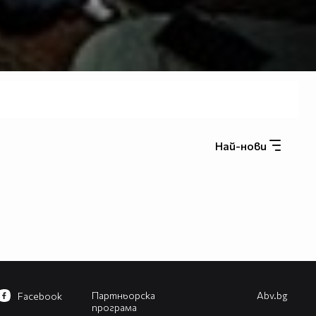
Най-нови
Партньорска
Abv.bg
Facebook
програма