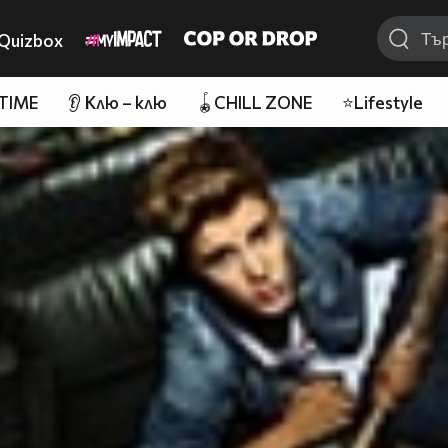
Quizbox
 TIME
👂 Клю – клю
🪀CHILL ZONE
⭐Lifestyle