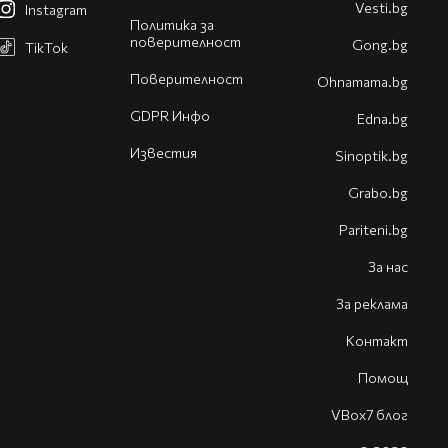
Vesti.bg
Instagram
Политика за
поверителност
Gong.bg
TikTok
Поверителност
Оhnamama.bg
GDPR Инфо
Edna.bg
Известия
Sinoptik.bg
Grabo.bg
Pariteni.bg
За нас
За реклама
Контакт
Помощ
VBox7 блог