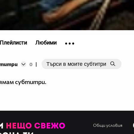
Плейлисти
Любими
бтитри
0
|
нямам субтитри.
Общи условия