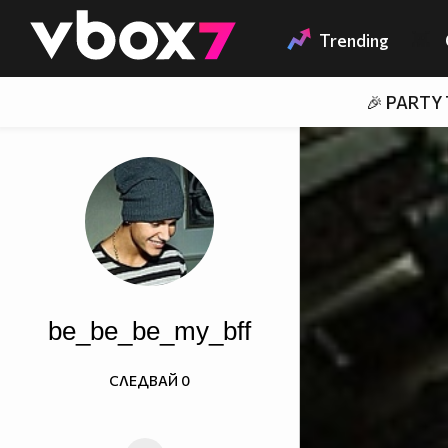
Member of
👾
Trending
🎉 PARTY
be_be_be_my_bff
СЛЕДВАЙ
0