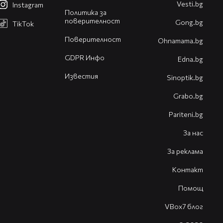
Vesti.bg
Instagram
Политика за
поверителност
Gong.bg
TikTok
Поверителност
Оhnamama.bg
GDPR Инфо
Edna.bg
Известия
Sinoptik.bg
Grabo.bg
Pariteni.bg
За нас
За реклама
Контакт
Помощ
VBox7 блог