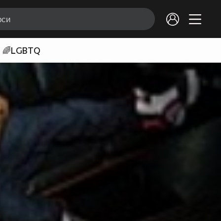
🌈LGBTQ