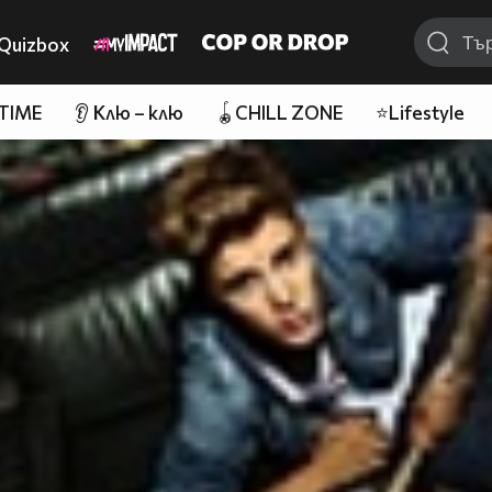
Quizbox
 TIME
👂 Клю – клю
🪀CHILL ZONE
⭐Lifestyle