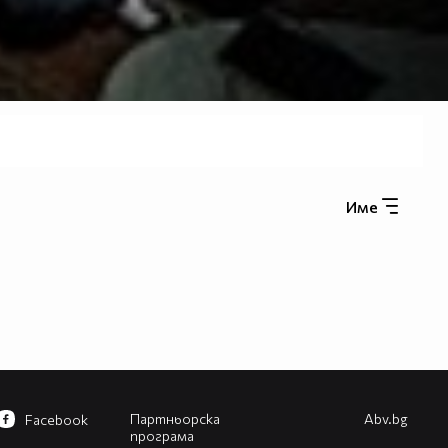
Име
Партньорска
Abv.bg
Facebook
програма