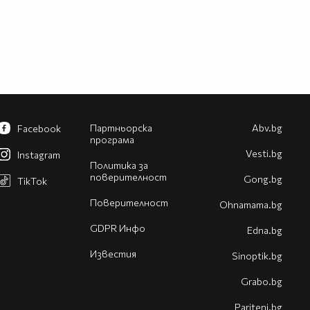
Партньорска
Abv.bg
Facebook
програма
Vesti.bg
Instagram
Политика за
поверителност
Gong.bg
TikTok
Поверителност
Оhnamama.bg
GDPR Инфо
Edna.bg
Известия
Sinoptik.bg
Grabo.bg
Pariteni.bg