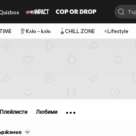
Quizbox
 TIME
👂 Клю – клю
🪀CHILL ZONE
⭐Lifestyle
Плейлисти
Любими
ържание