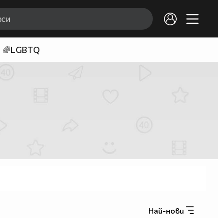
🌈LGBTQ
Най-нови