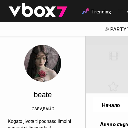
Member of
👾
Trending
🎉 PARTY
beate
Начало
СЛЕДВАЙ
2
Kogato jivota ti podnasq limoini
Лично съд
napravi si limonada :)