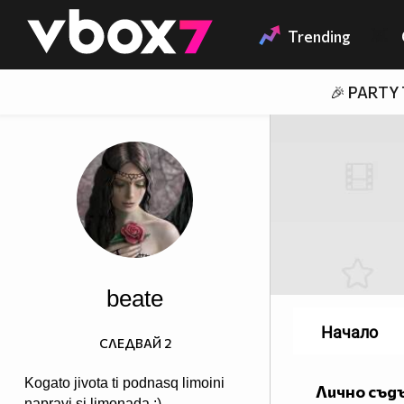
Member of
👾
Trending
🎉 PARTY
beate
Начало
СЛЕДВАЙ
2
Kogato jivota ti podnasq limoini
Лично съд
napravi si limonada :)