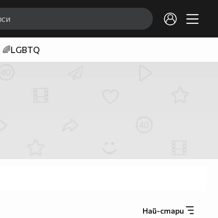
🌈LGBTQ
Най-стари