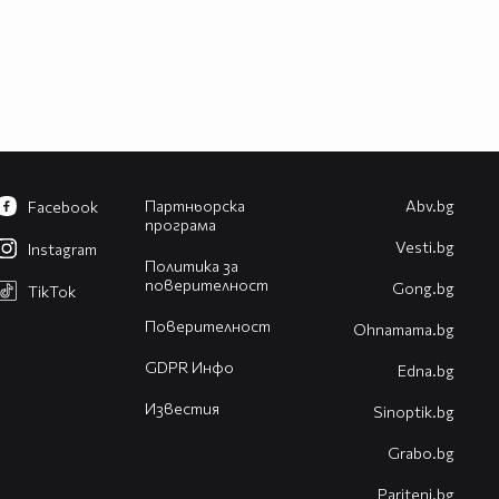
Партньорска
Abv.bg
Facebook
програма
Vesti.bg
Instagram
Политика за
поверителност
Gong.bg
TikTok
Поверителност
Оhnamama.bg
GDPR Инфо
Edna.bg
Известия
Sinoptik.bg
Grabo.bg
Pariteni.bg