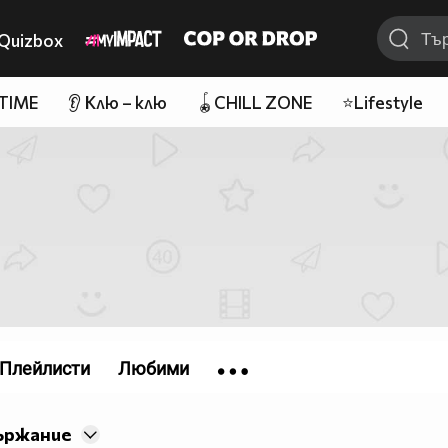
Quizbox
 TIME
👂 Клю – клю
🪀CHILL ZONE
⭐Lifestyle
Плейлисти
Любими
ържание