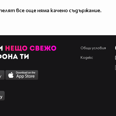
елят все още няма качено съдържание.
Общи условия
Кодекс