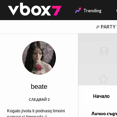
Member of
👾
Trending
🎉 PARTY
beate
Начало
СЛЕДВАЙ
2
Kogato jivota ti podnasq limoini
Лично съд
napravi si limonada :)