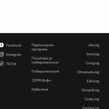
Партньорска
Abv.bg
Facebook
програма
Vesti.bg
Instagram
Политика за
поверителност
Gong.bg
TikTok
Поверителност
Оhnamama.bg
GDPR Инфо
Edna.bg
Известия
Sinoptik.bg
Grabo.bg
Pariteni.bg