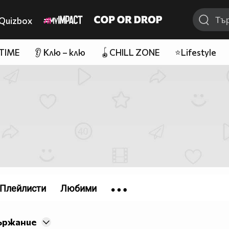
Quizbox
 TIME
👂 Клю – клю
🪀CHILL ZONE
⭐Lifestyle
Плейлисти
Любими
ържание