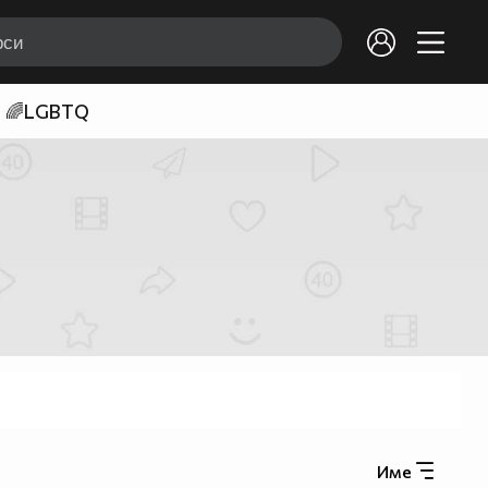
🌈LGBTQ
Име