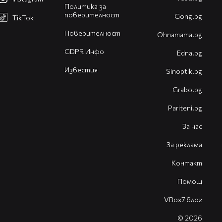
Политика за
поверителност
Gong.bg
TikTok
Поверителност
Оhnamama.bg
GDPR Инфо
Edna.bg
Известия
Sinoptik.bg
Grabo.bg
Pariteni.bg
За нас
За реклама
Контакт
Помощ
VBox7 блог
© 2026