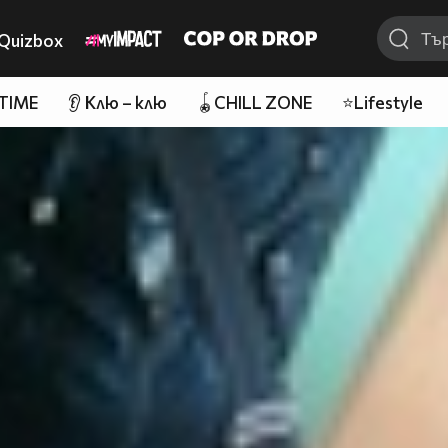
Quizbox
 TIME
👂 Клю – клю
🪀CHILL ZONE
⭐Lifestyle