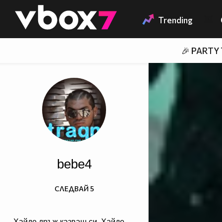
Member of
👾
Trending
🎉 PARTY
bebe4
СЛЕДВАЙ
5
Хайде дръж казваш си. Хайде