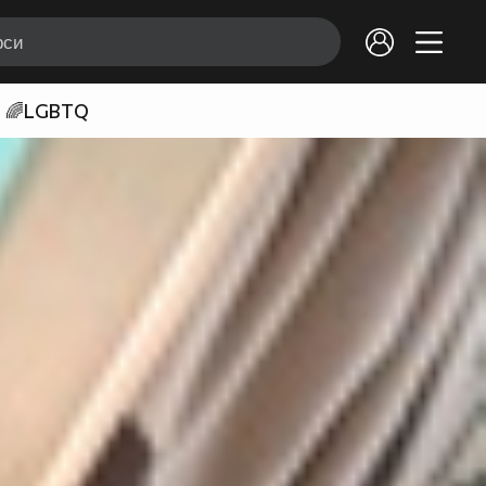
🌈LGBTQ