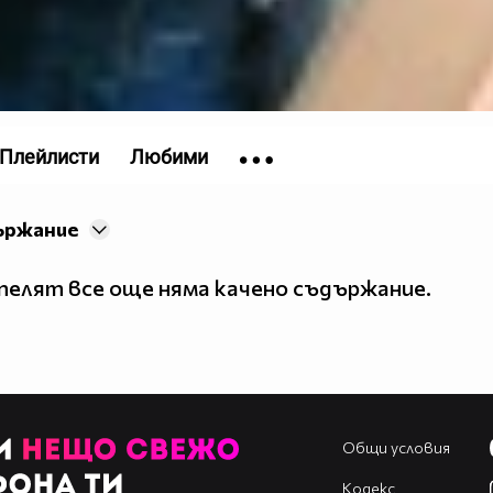
Плейлисти
Любими
ържание
елят все още няма качено съдържание.
Общи условия
Кодекс