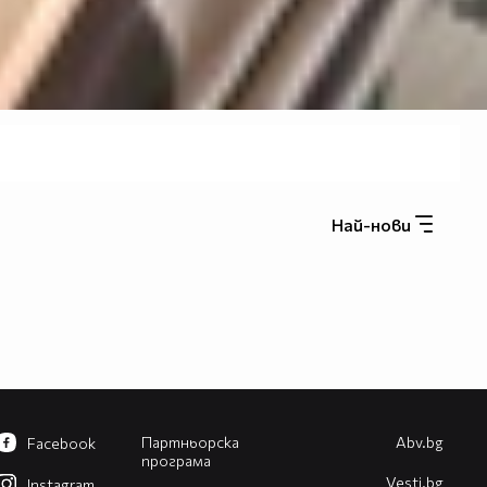
Най-нови
Партньорска
Abv.bg
Facebook
програма
Vesti.bg
Instagram