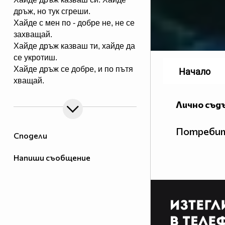
дръж, но тук сгреши.
Хайде с мен по - добре не, не се
захващай.
Хайде дръж казваш ти, хайде да
се укротиш.
Хайде дръж се добре, и по пътя
Начало
хващай.
Лично съд
Потребит
Сподели
Напиши съобщение