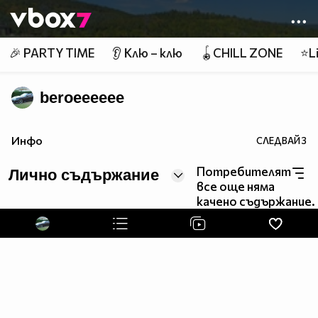
Member of
👾
🎉 PARTY TIME
👂 Клю – клю
🪀CHILL ZONE
⭐Li
beroeeeeee
Инфо
СЛЕДВАЙ
3
Потребителят
Лично съдържание
все още няма
качено съдържание.