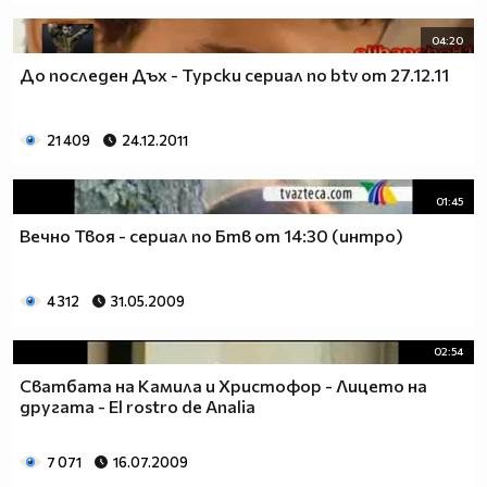
04:20
До последен Дъх - Турски сериал по btv от 27.12.11
21 409
24.12.2011
01:45
Вечно Твоя - сериал по Бтв от 14:30 (интро)
4 312
31.05.2009
02:54
Сватбата на Камила и Христофор - Лицето на
другата - El rostro de Analia
7 071
16.07.2009