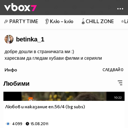
Member of
👾
🎉 PARTY TIME
👂 Клю – клю
🪀CHILL ZONE
⭐Li
betinka_1
добре дошли в страничката ми :)
харесвам да гледам хубави филми и серияли
Инфо
СЛЕДВАЙ
0
Любими
10:22
Любов и наказание еп.56/4 (bg subs)
4 099
15.08.2011