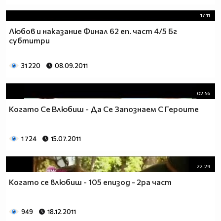
17:11
Любов и наказание Финал 62 еп. част 4/5 Бг
субтитри
31 220
08.09.2011
02:56
Когато Се Влюбиш - Да Се Запознаем С Героите
1 724
15.07.2011
22:29
Когато се влюбиш - 105 епизод - 2ра част
949
18.12.2011