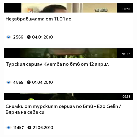
03:52
Незабравимата от 11.01 по
2 566
04.01.2010
02:46
Турския сериал Клетва по бтв от 12 април
4 865
01.04.2010
05:38
Снимки от турският сериал по Бтв - Ezo Gelin /
Вярна на себе си!
11 457
21.06.2010