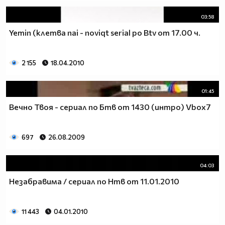
03:58
Yemin (клетва nai - noviqt serial po Btv от 17.00 ч.
2 155
18.04.2010
01:45
Вечно Твоя - сериал по Бтв от 1430 (интро) Vbox7
697
26.08.2009
04:03
Незабравима / сериал по Нтв от 11.01.2010
11 443
04.01.2010