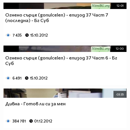
12:01
Огнено сърце (gonulcelen) - епизод 37 Част 7
(последна) - Бг Суб
7 435
15.10.2012
12:00
Огнено сърце (gonulcelen) - епизод 37 Част 6 - Бг
Суб
6 491
15.10.2012
03:35
Дивна - Готов ли си за мен
384 781
01.12.2012