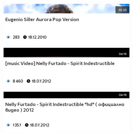
02:25
Eugenio Siller Aurora Pop Version
283
18.12.2010
04:16
[music Video] Nelly Furtado - Spirit Indestructible
8 460
18.07.2012
04:16
Nelly Furtado - Spirit Indestructible *hd* ( официално
видео ) 2012
1 357
18.07.2012