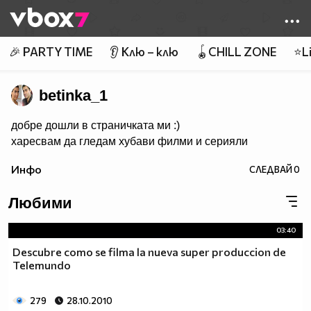
Member of
👾
🎉 PARTY TIME
👂 Клю – клю
🪀CHILL ZONE
⭐Li
betinka_1
добре дошли в страничката ми :)
харесвам да гледам хубави филми и серияли
Инфо
СЛЕДВАЙ
0
Любими
03:40
Descubre como se filma la nueva super produccion de
Telemundo
279
28.10.2010