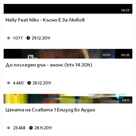
04:25
Nelly Feat Niks - Късно Е За Любов
1 077
29.12.2011
00:35
До последен дъх - анонс (btv 14.30h)
4 460
26.12.2011
09:11
Цената на Славата 1 Епизод Бг Аудио
23 468
28.11.2011