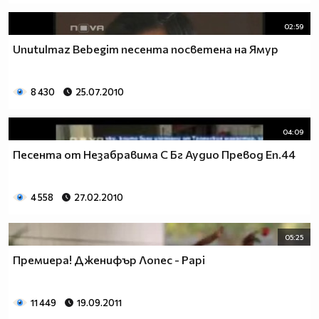
02:59
Unutulmaz Bebegim песента посветена на Ямур
8 430
25.07.2010
04:09
Песента от Незабравима С Бг Аудио Превод Еп.44
4 558
27.02.2010
05:25
Премиера! Дженифър Лопес - Papi
11 449
19.09.2011