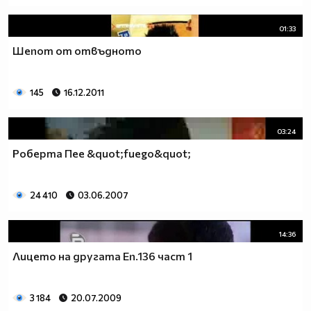
01:33
Шепот от отвъдното
145
16.12.2011
03:24
Роберта Пее &quot;fuego&quot;
24 410
03.06.2007
14:36
Лицето на другата Еп.136 част 1
3 184
20.07.2009