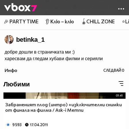
Member of
👾
🎉 PARTY TIME
👂 Клю – клю
🪀CHILL ZONE
⭐Li
betinka_1
добре дошли в страничката ми :)
харесвам да гледам хубави филми и серияли
Инфо
СЛЕДВАЙ
0
Любими
01:41
Забраненият плод (интро) +изключителни снимки
от финала на филма / Ask-i Memnu
9 593
17.04.2011