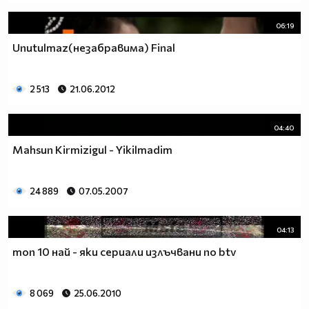
06:19
Unutulmaz(незабравима) Final
2 513
21.06.2012
04:40
Mahsun Kirmizigul - Yikilmadim
24 889
07.05.2007
04:13
топ 10 най - яки сериали излъчвани по btv
8 069
25.06.2010