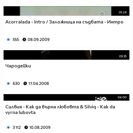
01:29
Acorralada - Intro / Заложница на съдбата - Интро
555
08.09.2009
03:35
Чародейки
630
17.04.2008
04:00
Силвия - Как да върна любовта & Silviq - Kak da
vyrna lubovta
3 112
10.08.2009