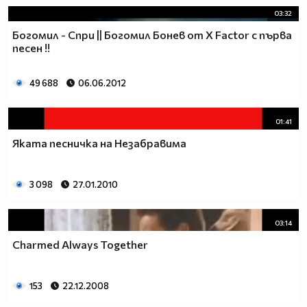
03:32
Богомил - Спри || Богомил Бонев от X Factor с първа
песен !!
49 688
06.06.2012
01:41
Яката песничка на Незабравима
3 098
27.01.2010
03:14
Charmed Always Together
153
22.12.2008