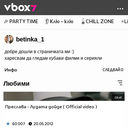
Member of
👾
🎉 PARTY TIME
👂 Клю – клю
🪀CHILL ZONE
⭐Li
betinka_1
добре дошли в страничката ми :)
харесвам да гледам хубави филми и серияли
Инфо
СЛЕДВАЙ
0
Любими
03:41
Преслава - Лудата дойде ( Official video )
60 007
20.05.2012