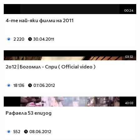
00:24
4-те най-яки филми на 2011
2 220
30.04.2011
03:32
2o12 | Богомил - Спри ( Official video )
18 136
07.06.2012
43:03
Рафаела 53 епизод
552
08.06.2012