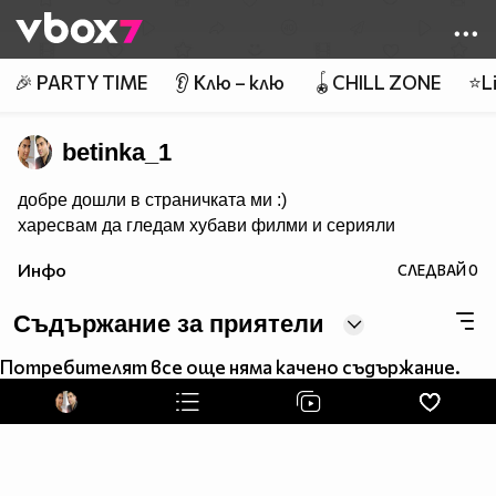
Member of
👾
🎉 PARTY TIME
👂 Клю – клю
🪀CHILL ZONE
⭐Li
betinka_1
добре дошли в страничката ми :)
харесвам да гледам хубави филми и серияли
Инфо
СЛЕДВАЙ
0
Съдържание за приятели
Потребителят все още няма качено съдържание.