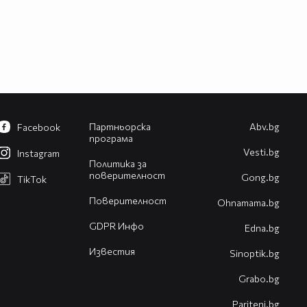
Партньорска
Abv.bg
Facebook
програма
Vesti.bg
Instagram
Политика за
поверителност
Gong.bg
TikTok
Поверителност
Оhnamama.bg
GDPR Инфо
Edna.bg
Известия
Sinoptik.bg
Grabo.bg
Pariteni.bg