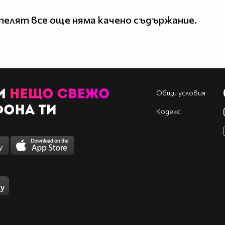
елят все още няма качено съдържание.
Общи условия
Кодекс