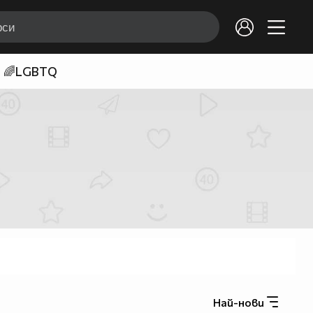
🌈LGBTQ
Най-нови