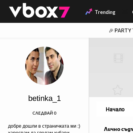
Member of
👾
Trending
🎉 PARTY
betinka_1
Начало
СЛЕДВАЙ
0
добре дошли в страничката ми :)
Лично съд
харесвам да гледам хубави