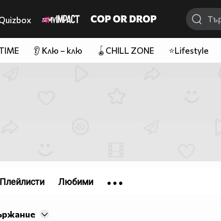
Quizbox
 TIME
👂 Клю – клю
🪀CHILL ZONE
⭐Lifestyle
Плейлисти
Любими
ържание