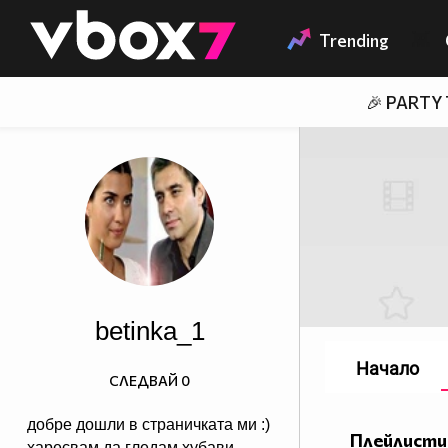
Member of
👾
Trending
🎉 PARTY
betinka_1
Начало
СЛЕДВАЙ
0
добре дошли в страничката ми :)
Плейлисти
харесвам да гледам хубави