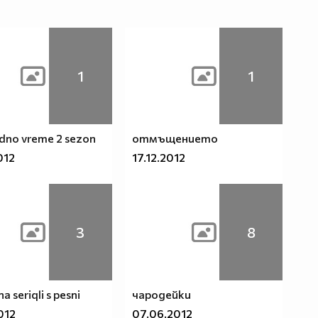
1
1
edno vreme 2 sezon
отмъщението
012
17.12.2012
3
8
 na seriqli s pesni
чародейки
012
07.06.2012