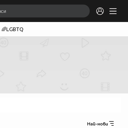
🌈LGBTQ
Най-нови