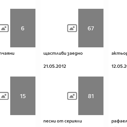
6
67
тчаяни
щастливи заедно
актьор
21.05.2012
12.05.
15
81
песни от серияли
рафае