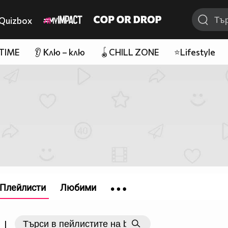
Quizbox
 TIME
👂 Клю – клю
🪀CHILL ZONE
⭐Lifestyle
Плейлисти
Любими
|