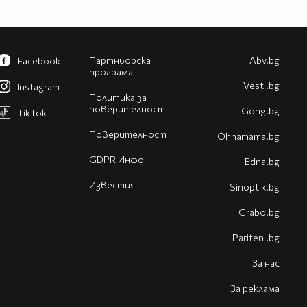
Партньорска
Abv.bg
Facebook
програма
Vesti.bg
Instagram
Политика за
поверителност
Gong.bg
TikTok
Поверителност
Оhnamama.bg
GDPR Инфо
Edna.bg
Известия
Sinoptik.bg
Grabo.bg
Pariteni.bg
За нас
За реклама