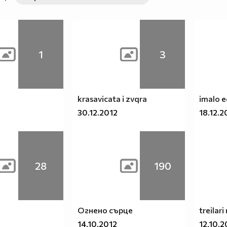
1
3
krasavicata i zvqra
imalo 
30.12.2012
18.12.2
28
190
Огнено сърце
treilari
14.10.2012
12.10.2