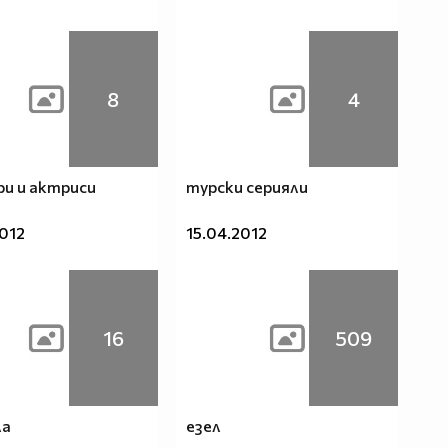
8
4
и и актриси
турски серияли
2012
15.04.2012
16
509
ла
езел