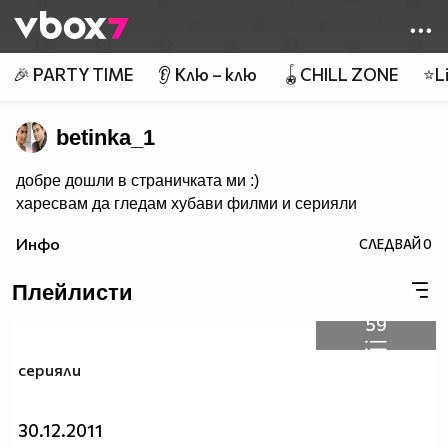
Member of
👾
🎉 PARTY TIME
👂 Клю – клю
🪀CHILL ZONE
⭐Li
betinka_1
добре дошли в страничката ми :)
харесвам да гледам хубави филми и серияли
Инфо
СЛЕДВАЙ
0
Плейлисти
59
серияли
30.12.2011