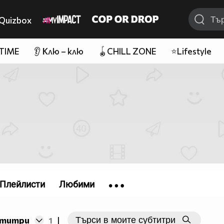
Quizbox
 TIME
👂 Клю – клю
🪀CHILL ZONE
⭐Lifestyle
Плейлисти
Любими
бтитри
1
|