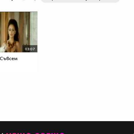
03:07
 Съвсем