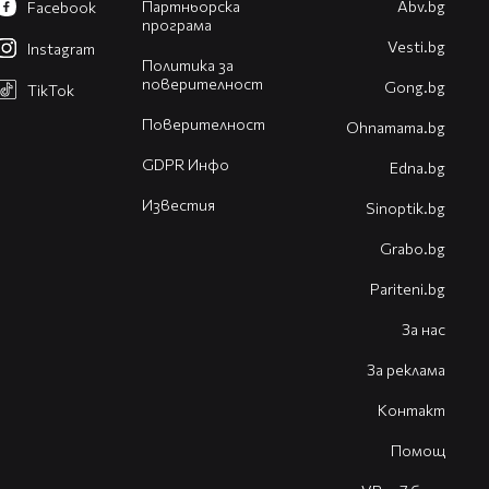
Партньорска
Abv.bg
Facebook
програма
Vesti.bg
Instagram
Политика за
поверителност
Gong.bg
TikTok
Поверителност
Оhnamama.bg
GDPR Инфо
Edna.bg
Известия
Sinoptik.bg
Grabo.bg
Pariteni.bg
За нас
За реклама
Контакт
Помощ