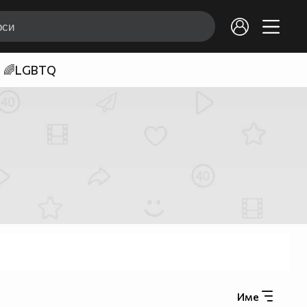
🌈LGBTQ
Име