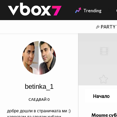
Member of
👾
Trending
🎉 PARTY
betinka_1
Начало
СЛЕДВАЙ
0
добре дошли в страничката ми :)
Моите су
харесвам да гледам хубави