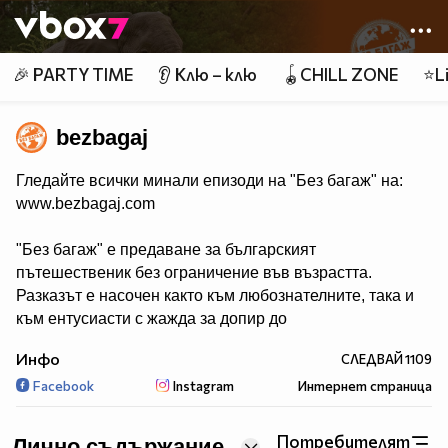
Member of
👾
🎉 PARTY TIME
👂 Клю – клю
🪀CHILL ZONE
⭐Li
bezbagaj
Гледайте всички минали епизоди на "Без багаж" на:
www.bezbagaj.com
"Без багаж" е предаване за българският
пътешественик без ограничение във възрастта.
Разказът е насочен както към любознателните, така и
към ентусиасти с жажда за допир до
нови светове, природа, история и цивилизация.
Инфо
СЛЕДВАЙ
1109
Facebook
Instagram
Интернет страница
Последвай ни и ти!
www.bezbagaj.com
Потребителят
Лично съдържание