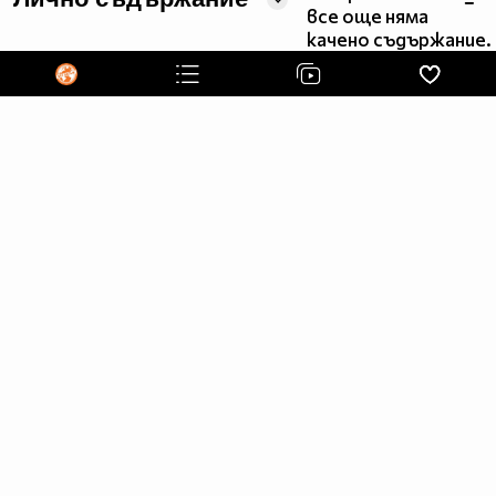
все още няма
"Без багаж" - нямаме търпение да ви разкажем!
качено съдържание.