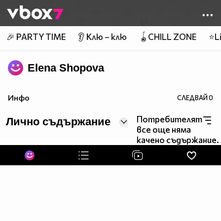
Member of
👾
🎉 PARTY TIME
👂 Клю – клю
🪀CHILL ZONE
⭐Li
Elena Shopova
Инфо
СЛЕДВАЙ
0
Потребителят
Лично съдържание
все още няма
качено съдържание.