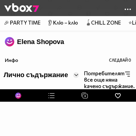
Member of
👾
🎉 PARTY TIME
👂 Клю – клю
🪀CHILL ZONE
⭐Li
Elena Shopova
Инфо
СЛЕДВАЙ
0
Потребителят
Лично съдържание
все още няма
качено съдържание.