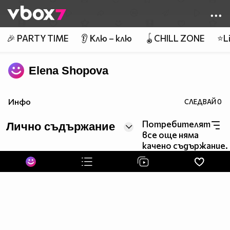
Member of
👾
🎉 PARTY TIME
👂 Клю – клю
🪀CHILL ZONE
⭐Li
Elena Shopova
Инфо
СЛЕДВАЙ
0
Потребителят
Лично съдържание
все още няма
качено съдържание.