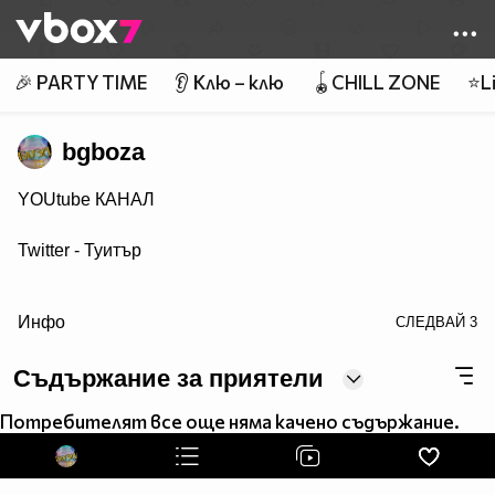
Member of
👾
🎉 PARTY TIME
👂 Клю – клю
🪀CHILL ZONE
⭐Li
bgboza
YOUtube КАНАЛ
Twitter - Туитър
target="blank">Гуугъл +
Инфо
СЛЕДВАЙ
3
VBlog TV
Съдържание за приятели
С какво се занимавам можете да видите ТУК
Потребителят все още няма качено съдържание.
УЕБ ДИЗАЙН